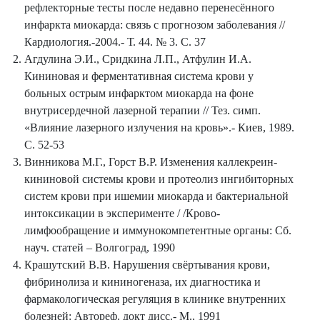
рефлекторные тесты после недавно перенесённого
инфаркта миокарда: связь с прогнозом заболевания //
Кардиология.-2004.- Т. 44. № 3. С. 37
Агдулина Э.И., Сридкина Л.П., Атфулин И.А.
Кининовая и ферментативная система крови у
больных острым инфарктом миокарда на фоне
внутрисердечной лазерной терапии // Тез. симп.
«Влияние лазерного излучения на кровь».- Киев, 1989.
С. 52-53
Винникова М.Г., Горст В.Р. Изменения каллекреин-
кининовой системы крови и протеолиз ингибиторных
систем крови при ишемии миокарда и бактериальной
интоксикации в эксперименте / /Крово-
лимфообращение и иммунокомпетентные органы: Сб.
науч. статей – Волгоград, 1990
Крашутский В.В. Нарушения свёртывания крови,
фибринолиза и кининогеназа, их диагностика и
фармакологическая регуляция в клинике внутренних
болезней: Автореф. докт дисс.- М., 1991