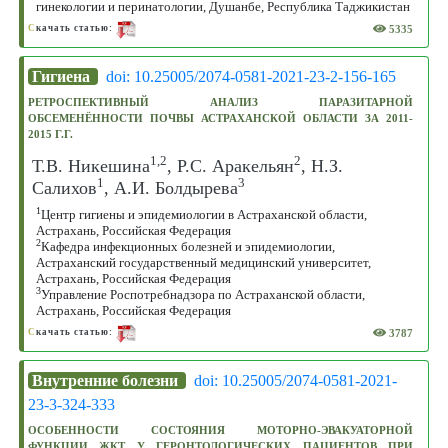
гинекологии и перинатологии, Душанбе, Республика Таджикистан
5335
С
качать статью:
Гигиена
doi: 10.25005/2074-0581-2021-23-2-156-165
РЕТРОСПЕКТИВНЫЙ АНАЛИЗ ПАРАЗИТАРНОЙ
ОБСЕМЕНЁННОСТИ ПОЧВЫ АСТРАХАНСКОЙ ОБЛАСТИ ЗА 2011-
2015 Г.Г.
1,2
2
Т.В. Никешина
, Р.С. Аракельян
, Н.З.
1
3
Салихов
, А.И. Болдырева
1
Центр гигиены и эпидемиологии в Астраханской области,
Астрахань, Российская Федерация
2
Кафедра инфекционных болезней и эпидемиологии,
Астраханский государственный медицинский университет,
Астрахань, Российская Федерация
3
Управление Роспотребнадзора по Астраханской области,
Астрахань, Российская Федерация
3787
С
качать статью:
Внутренние болезни
doi: 10.25005/2074-0581-2021-
23-3-324-333
ОСОБЕННОСТИ СОСТОЯНИЯ МОТОРНО-ЭВАКУАТОРНОЙ
ФУНКЦИИ ЖКТ У ГЕРОНТОЛОГИЧЕСКИХ ПАЦИЕНТОВ ПРИ