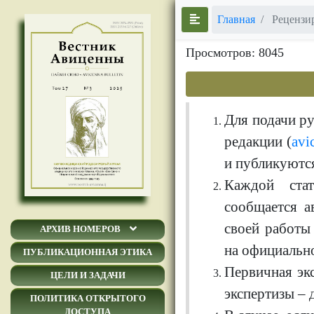
Главная
Рецензи
Просмотров: 8045
Для подачи ру
редакции (
avi
и публикуются
Каждой стат
сообщается а
своей работы
АРХИВ НОМЕРОВ
на официально
ПУБЛИКАЦИОННАЯ ЭТИКА
Первичная эк
ЦЕЛИ И ЗАДАЧИ
экспертизы – 
ПОЛИТИКА ОТКРЫТОГО
ДОСТУПА