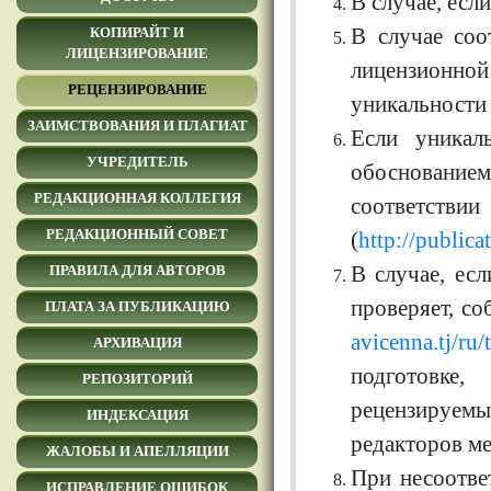
В случае, есл
В случае соо
КОПИРАЙТ И
ЛИЦЕНЗИРОВАНИЕ
лицензионно
РЕЦЕНЗИРОВАНИЕ
уникальности 
ЗАИМСТВОВАНИЯ И ПЛАГИАТ
Если уникал
УЧРЕДИТЕЛЬ
обоснование
РЕДАКЦИОННАЯ КОЛЛЕГИЯ
соотв
РЕДАКЦИОННЫЙ СОВЕТ
(
http://public
В случае, есл
ПРАВИЛА ДЛЯ АВТОРОВ
проверяет, с
ПЛАТА ЗА ПУБЛИКАЦИЮ
avicenna.tj/ru
АРХИВАЦИЯ
подготовке
РЕПОЗИТОРИЙ
рецензируемы
ИНДЕКСАЦИЯ
редакторов м
ЖАЛОБЫ И АПЕЛЛЯЦИИ
При несоотве
ИСПРАВЛЕНИЕ ОШИБОК