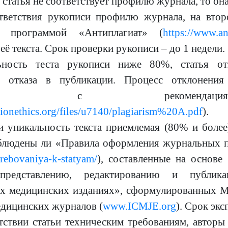
и статья не соответствует профилю журнала, то он
тветствия рукописи профилю журнала, на втор
й программой «Антиплагиат» (
https://www.an
её текста. Срок проверки рукописи – до 1 недели.
ьность теста рукописи ниже 80%, статья от
м отказа в публикации. Процесс отклонения
етствии с рекоменд
ationethics.org/files/u7140/plagiarism%20A.pdf
).
и уникальность текста приемлемая (80% и более
облюдены ли «Правила оформления журнальных п
/trebovaniya-k-statyam/
), составленные на основ
, представлению, редактированию и публи
х медицинских изданиях», сформулированных 
едицинских журналов (
www.ICMJE.org
). Срок экс
тствии статьи техническим требованиям, авторы