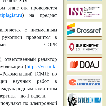
а отклоняется.
ом этапе она проверяется
tiplagiat.ru
) на предмет
клоняется с письменным
 рукописи проводится в
ациями COPE
), ответственный редактор
убликаций (
https://vestnik-
е «Рекомендаций ICMJE по
кации научных работ в
Международным комитетом
пертизы – до 1 недели.
 получают по электронной