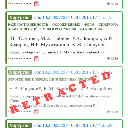
4498
С
качать статью:
Хирургия
doi: 10.25005/2074-0581-2015-17-4-13-18
РАСПРОСТРАНЁННОСТЬ ОСЛОЖНЁННЫХ ФОРМ СИНДРОМА
ДИАБЕТИЧЕСКОЙ СТОПЫ В РЕСПУБЛИКЕ ТАДЖИКИСТАН
Ш. Юсупова, М.Х. Набиев, Р.А. Зокиров, А.Р.
Кодиров, Н.Р. Мухитдинов, К.Ж. Сайхунов
Кафедра общей хирургии №2 ТГМУ им. Абуали ибни Сино
3730
С
качать статью:
RETRACTED
Хирургия
doi: 10.25005/2074-0581-2015-17-4-19-22
ЯТРОГЕННЫЕ ПОВРЕЖДЕНИЯ ЖЁЛЧНЫХ ПРОТОКОВ
Н.А. Расулов*, К.М. Курбонов, К.Р. Назирбоев
Кафедра хирургических болезней №1 ТГМУ им. Абуали ибни
Сино
*кафедра хирургии ИПО в сфере здравоохранения РТ
4000
С
качать статью:
Хирургия
doi: 10.25005/2074-0581-2015-17-4-23-29