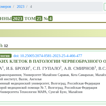
омеров
2023
4
ЕННЫ
2023
ТОМ
25
№
4
Й:
12
ология
doi: 10.25005/2074-0581-2023-25-4-466-477
ИХ КЛЕТОК В ПАТОЛОГИИ ЧЕРВЕОБРАЗНОГО О
1
1
2
3
А
, И.Б. БРОХИ
, C.П. ГУПАЛО
, А.В. СМИРНОВ
, В.
равоохранения, Университет Малайзии Саравак, Кота Самарахан, Малай
й институт, Валли, Ангилья
венный медицинский университет, Волгоград, Российская Федерация
корой медицинской помощи № 7, Волгоград, Российская Федерация
Университета Технологии МАРА, Сунгай Було, Малайзия