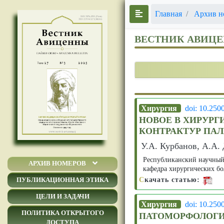
Главная
Архив н
ВЕСТНИК АВИЦ
Хирургия
doi: 10.250
НОВОЕ В ХИРУР
КОНТРАКТУР ПАЛ
У.А. Курбанов, А.А.
Республиканский научный
АРХИВ НОМЕРОВ
кафедра хирургических б
С
качать статью:
ПУБЛИКАЦИОННАЯ ЭТИКА
ЦЕЛИ И ЗАДАЧИ
Хирургия
doi: 10.250
ПОЛИТИКА ОТКРЫТОГО
ПАТОМОРФОЛОГИ
ДОСТУПА