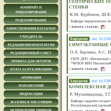
СЕПТИЧЕСКИХ О
СТЕНКИ
КОПИРАЙТ И
ЛИЦЕНЗИРОВАНИЕ
К.М. Курбонов, Ш.К.
РЕЦЕНЗИРОВАНИЕ
Кафедра хирургических 
С
качать статью:
ЗАИМСТВОВАНИЯ И ПЛАГИАТ
УЧРЕДИТЕЛЬ
Хирургия
doi: 10.250
СИМУЛЬТАННЫЕ 
РЕДАКЦИОННАЯ КОЛЛЕГИЯ
О.А. Баулина, А.С. И
РЕДАКЦИОННЫЙ СОВЕТ
ГБОУ ДПО «Пензенский ин
ПРАВИЛА ДЛЯ АВТОРОВ
*ФГБОУ ВПО Пензенский г
С
качать статью:
ПЛАТА ЗА ПУБЛИКАЦИЮ
АРХИВАЦИЯ
Хирургия
doi: 10.250
РЕПОЗИТОРИЙ
КОМПЛЕКСНАЯ Д
Р. Мухаммадзода, Т.Г
ИНДЕКСАЦИЯ
Кафедра сердечно-сосуди
ЖАЛОБЫ И АПЕЛЛЯЦИИ
Республиканский научный
ИСПРАВЛЕНИЕ ОШИБОК
С
качать статью: