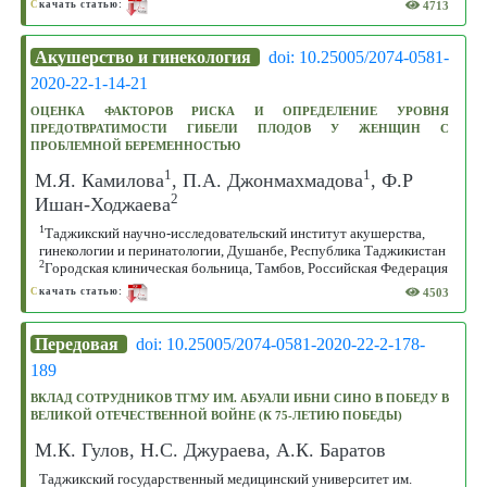
4713
С
качать статью:
Акушерство и гинекология
doi: 10.25005/2074-0581-
2020-22-1-14-21
ОЦЕНКА ФАКТОРОВ РИСКА И ОПРЕДЕЛЕНИЕ УРОВНЯ
ПРЕДОТВРАТИМОСТИ ГИБЕЛИ ПЛОДОВ У ЖЕНЩИН С
ПРОБЛЕМНОЙ БЕРЕМЕННОСТЬЮ
1
1
М.Я. Камилова
, П.А. Джонмахмадова
, Ф.Р
2
Ишан-Ходжаева
1
Таджикский научно-исследовательский институт акушерства,
гинекологии и перинатологии, Душанбе, Республика Таджикистан
2
Городская клиническая больница, Тамбов, Российская Федерация
4503
С
качать статью:
Передовая
doi: 10.25005/2074-0581-2020-22-2-178-
189
ВКЛАД СОТРУДНИКОВ ТГМУ ИМ. АБУАЛИ ИБНИ СИНО В ПОБЕДУ В
ВЕЛИКОЙ ОТЕЧЕСТВЕННОЙ ВОЙНЕ (К 75-ЛЕТИЮ ПОБЕДЫ)
М.К. Гулов, Н.С. Джураева, А.К. Баратов
Таджикский государственный медицинский университет им.