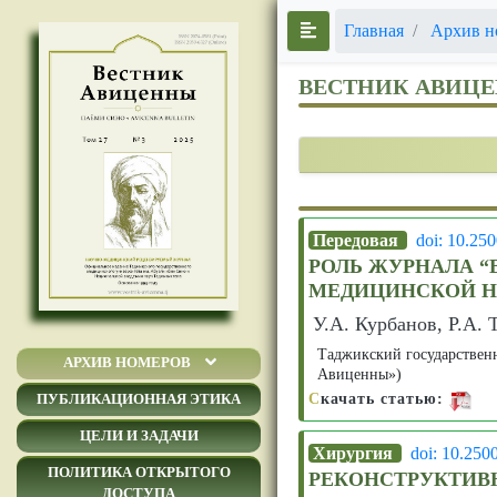
Главная
Архив н
ВЕСТНИК АВИЦ
Передовая
doi: 10.25
РОЛЬ ЖУРНАЛА 
МЕДИЦИНСКОЙ Н
У.А. Курбанов, Р.А. 
Таджикский государствен
АРХИВ НОМЕРОВ
Авиценны»)
С
качать статью:
ПУБЛИКАЦИОННАЯ ЭТИКА
ЦЕЛИ И ЗАДАЧИ
Хирургия
doi: 10.250
ПОЛИТИКА ОТКРЫТОГО
РЕКОНСТРУКТИВ
ДОСТУПА