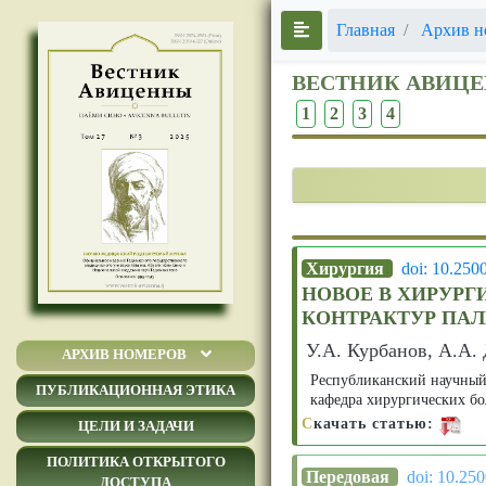
Главная
Архив н
ВЕСТНИК АВИЦ
1
2
3
4
Хирургия
doi: 10.250
НОВОЕ В ХИРУР
КОНТРАКТУР ПАЛ
У.А. Курбанов, А.А.
АРХИВ НОМЕРОВ
Республиканский научный
ПУБЛИКАЦИОННАЯ ЭТИКА
кафедра хирургических б
С
качать статью:
ЦЕЛИ И ЗАДАЧИ
ПОЛИТИКА ОТКРЫТОГО
Передовая
doi: 10.25
ДОСТУПА