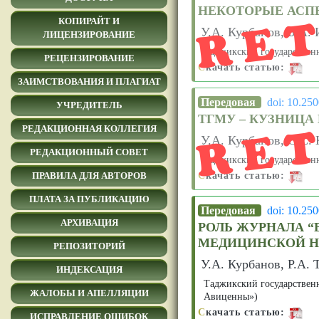
RE
НЕКОТОРЫЕ АСП
КОПИРАЙТ И
У.А. Курбанов, Б.А.
ЛИЦЕНЗИРОВАНИЕ
Таджикский государствен
РЕЦЕНЗИРОВАНИЕ
С
качать статью:
ЗАИМСТВОВАНИЯ И ПЛАГИАТ
RE
Передовая
doi: 10.25
УЧРЕДИТЕЛЬ
ТГМУ – КУЗНИЦА
РЕДАКЦИОННАЯ КОЛЛЕГИЯ
У.А. Курбанов, С.С. 
РЕДАКЦИОННЫЙ СОВЕТ
Таджикский государствен
С
качать статью:
ПРАВИЛА ДЛЯ АВТОРОВ
ПЛАТА ЗА ПУБЛИКАЦИЮ
Передовая
doi: 10.25
АРХИВАЦИЯ
РОЛЬ ЖУРНАЛА 
МЕДИЦИНСКОЙ Н
РЕПОЗИТОРИЙ
У.А. Курбанов, Р.А. 
ИНДЕКСАЦИЯ
Таджикский государствен
ЖАЛОБЫ И АПЕЛЛЯЦИИ
Авиценны»)
С
качать статью:
ИСПРАВЛЕНИЕ ОШИБОК