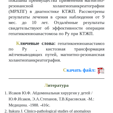
показаны преимущества применения магнитно-
резонансной холангиопанкреатографии
(МРХПГ) в диагностике КТЖП. Рассмотрены
результаты лечения в сроки наблюдения от 9
мес. до 10 лет. Отдалённые результаты
свидетельствуют об эффективности операции
гепатикоеюноанастомоза по Ру при КТЖП.
К
лючевые слова:
гепатикоеюноанастамоз
по Ру , кистозная трансформация
жёлчевыводящих путей, магнитно-резонансная
холангиопанкреатография.
С
качать файл:
Л
итература
Исаков Ю.Ф. Абдоминальная хирургия у детей /
Ю.Ф.Исаков, Э.А.Степанов, Т.В.Красовская. -М.:
Медицина. -1988. -416с.
Itakura J. Clinico-pathological studies of anomalous