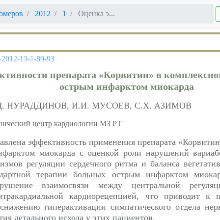
омеров
2012
1
Оценка э...
-2012-13-1-89-93
ктивности препарата «Корвитин» в комплексно
острым инфарктом миокарда
Д. НУРАДДИНОВ, И.И. МУСОЕВ, С.Х. АЗИМОВ
нический центр кардиологии МЗ РТ
тавлена эффективность применения препарата «Корвитин
фарктом миокарда с оценкой роли нарушений вариабе
измов регуляции сердечного ритма и баланса вегетатив
дартной терапии больных острым инфарктом миокард
арушение взаимосвязи между центральной регуля
нтракардиальной кардиорецепцией, что приводит к 
 снижению гиперактивации симпатического отдела не
тия летального исхода у этих пациентов.