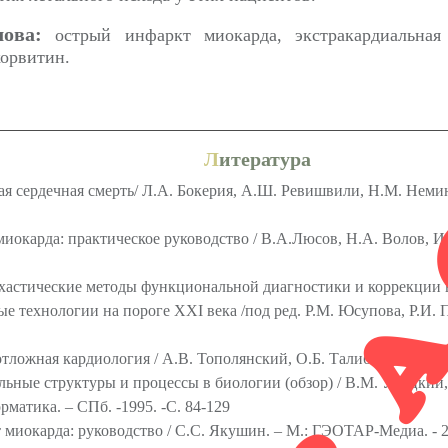
RETR
ова:
острый инфаркт миокарда, экстракардиальная 
корвитин.
Л
итература
ая сердечная смерть/ Л.А. Бокерия, А.Ш. Ревишвили, Н.М. Нем
окарда: практическое руководство / В.А.Люсов, Н.А. Волов, И.Г.
хастические методы функциональной диагностики и коррекции 
технологии на пороге XXI века /под ред. Р.М. Юсупова, Р.И. По
тложная кардиология / А.В. Тополянский, О.Б. Талибов. – М.: М
ьные структуры и процессы в биологии (обзор) / В.М. Урицкий, 
матика. – СПб. -1995. -С. 84-129
миокарда: руководство / С.С. Якушин. – М.: ГЭОТАР-Медиа. - 2