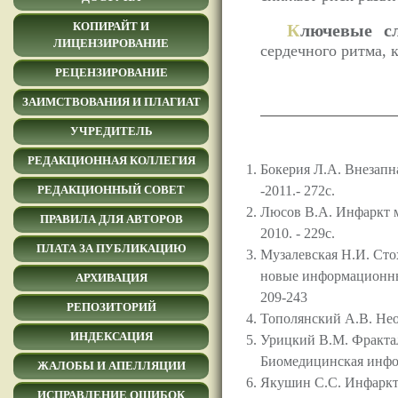
КОПИРАЙТ И
К
лючевые сл
ЛИЦЕНЗИРОВАНИЕ
сердечного ритма, 
РЕЦЕНЗИРОВАНИЕ
ЗАИМСТВОВАНИЯ И ПЛАГИАТ
УЧРЕДИТЕЛЬ
РЕДАКЦИОННАЯ КОЛЛЕГИЯ
Бокерия Л.А. Внезапн
-2011.- 272с.
РЕДАКЦИОННЫЙ СОВЕТ
Люсов В.А. Инфаркт ми
ПРАВИЛА ДЛЯ АВТОРОВ
2010. - 229с.
ПЛАТА ЗА ПУБЛИКАЦИЮ
Музалевская Н.И. Сто
новые информационные 
АРХИВАЦИЯ
209-243
РЕПОЗИТОРИЙ
Тополянский А.В. Нео
ИНДЕКСАЦИЯ
Урицкий В.М. Фрактал
Биомедицинская инфор
ЖАЛОБЫ И АПЕЛЛЯЦИИ
Якушин С.С. Инфаркт 
ИСПРАВЛЕНИЕ ОШИБОК