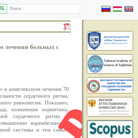
м лечении больных с
» в комплексном лечении 70
льности сердечного ритма,
ного равновесия. Показано,
а, назначение корвитина,
цией сердечного ритма и
повышению вариабельности
рвной системы и тем самым