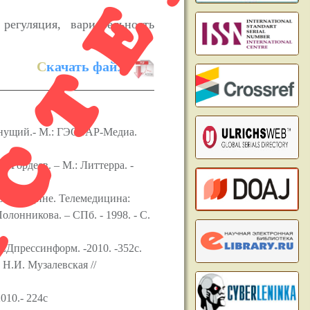
ACTED
регуляция, вариабельность
С
качать файл:
инущий.- М.: ГЭОТАР-Медиа.
 Гордеев. – М.: Литтерра. -
в медицине. Телемедицина:
лонникова. – СПб. - 1998. - C.
ЕДпрессинформ. -2010. -352с.
Н.И. Музалевская //
010.- 224с