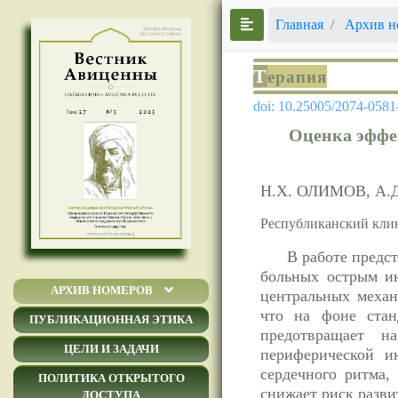
Главная
Архив н
Т
ерапия
doi: 10.25005/2074-0581
Оценка эффе
Н.Х. ОЛИМОВ, А.
Республиканский кли
В работе предс
больных острым ин
АРХИВ НОМЕРОВ
центральных механ
что на фоне стан
ПУБЛИКАЦИОННАЯ ЭТИКА
предотвращает н
ЦЕЛИ И ЗАДАЧИ
периферической и
сердечного ритма,
ПОЛИТИКА ОТКРЫТОГО
снижает риск разви
ДОСТУПА