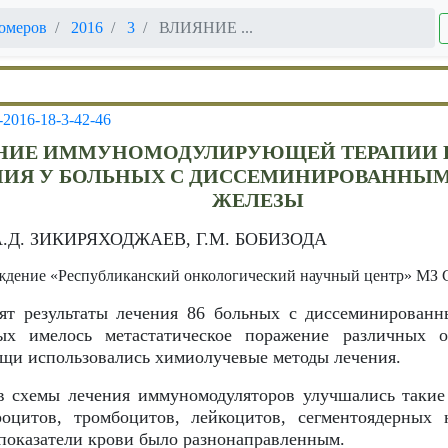
омеров
2016
3
ВЛИЯНИЕ ...
-2016-18-3-42-46
НИЕ ИММУНОМОДУЛИРУЮЩЕЙ ТЕРАПИИ 
НИЯ У БОЛЬНЫХ С ДИССЕМИНИРОВАННЫ
ЖЕЛЕЗЫ
А.Д. ЗИКИРЯХОДЖАЕВ, Г.М. БОБИЗОДА
еждение «Республиканский онкологический научный центр» МЗ
ят результаты лечения 86 больных с диссеминирован
х имелось метастатическое поражение различных о
щи использовались химиолучевые методы лечения.
в схемы лечения иммуномодуляторов улучшались такие 
роцитов, тромбоцитов, лейкоцитов, сегментоядерных
 показатели крови было разнонаправленным.