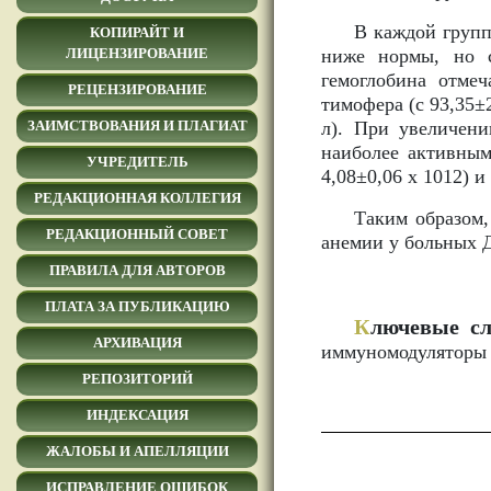
В каждой групп
КОПИРАЙТ И
ниже нормы, но с
ЛИЦЕНЗИРОВАНИЕ
гемоглобина отмеч
РЕЦЕНЗИРОВАНИЕ
тимофера (с 93,35±2
л). При увеличени
ЗАИМСТВОВАНИЯ И ПЛАГИАТ
наиболее активным 
УЧРЕДИТЕЛЬ
4,08±0,06 х 1012) и
РЕДАКЦИОННАЯ КОЛЛЕГИЯ
Таким образом
РЕДАКЦИОННЫЙ СОВЕТ
анемии у больных 
ПРАВИЛА ДЛЯ АВТОРОВ
ПЛАТА ЗА ПУБЛИКАЦИЮ
К
лючевые сл
АРХИВАЦИЯ
иммуномодуляторы ,
РЕПОЗИТОРИЙ
ИНДЕКСАЦИЯ
ЖАЛОБЫ И АПЕЛЛЯЦИИ
ИСПРАВЛЕНИЕ ОШИБОК