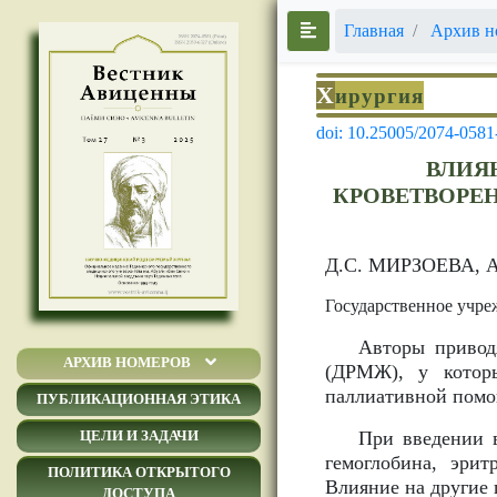
Главная
Архив н
Х
ирургия
doi: 10.25005/2074-0581
ВЛИЯ
КРОВЕТВОРЕ
Д.С. МИРЗОЕВА, 
Государственное учр
Авторы привод
АРХИВ НОМЕРОВ
(ДРМЖ), у которы
паллиативной помо
ПУБЛИКАЦИОННАЯ ЭТИКА
При введении 
ЦЕЛИ И ЗАДАЧИ
гемоглобина, эрит
ПОЛИТИКА ОТКРЫТОГО
Влияние на другие
ДОСТУПА