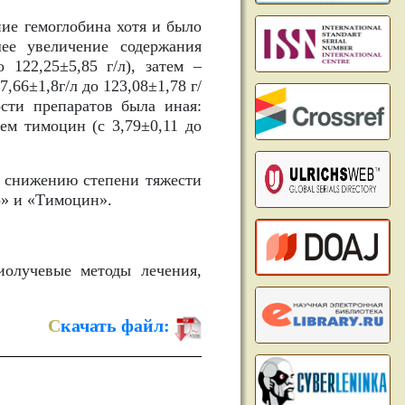
ние гемоглобина хотя и было
шее увеличение содержания
 122,25±5,85 г/л), затем –
7,66±1,8г/л до 123,08±1,78 г/
ости препаратов была иная:
тем тимоцин (с 3,79±0,11 до
 снижению степени тяжести
» и «Тимоцин».
олучевые методы лечения,
С
качать файл: