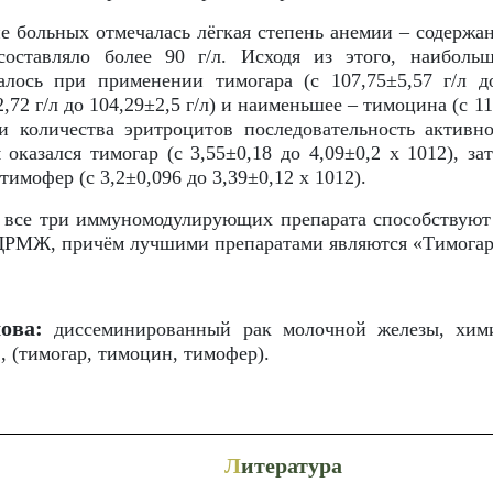
е больных отмечалась лёгкая степень анемии – содержа
оставляло более 90 г/л. Исходя из этого, наиболь
алось при применении тимогара (с 107,75±5,57 г/л до
,72 г/л до 104,29±2,5 г/л) и наименьшее – тимоцина (с 11
и количества эритроцитов последовательность активн
оказался тимогар (с 3,55±0,18 до 4,09±0,2 х 1012), за
 тимофер (с 3,2±0,096 до 3,39±0,12 х 1012).
, все три иммуномодулирующих препарата способствуют
ДРМЖ, причём лучшими препаратами являются «Тимогар
ова:
диссеминированный рак молочной железы, хими
 (тимогар, тимоцин, тимофер).
Л
итература