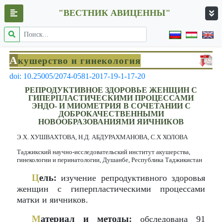
"ВЕСТНИК АВИЦЕННЫ"
А
кушерство и гинекология
doi: 10.25005/2074-0581-2017-19-1-17-20
РЕПРОДУКТИВНОЕ ЗДОРОВЬЕ ЖЕНЩИН С
ГИПЕРПЛАСТИЧЕСКИМИ ПРОЦЕССАМИ
ЭНДО- И МИОМЕТРИЯ В СОЧЕТАНИИ С
ДОБРОКАЧЕСТВЕННЫМИ
НОВООБРАЗОВАНИЯМИ ЯИЧНИКОВ
Э.Х. ХУШВАХТОВА, Н.Д. АБДУРАХМАНОВА, С.Х ХОЛОВА
Таджикский научно-исследовательский институт акушерства,
гинекологии и перинатологии, Душанбе, Республика Таджикистан
Ц
ель:
изучение репродуктивного здоровья
женщин с гиперпластическими процессами
матки и яичников.
М
атериал и методы:
обследована 91