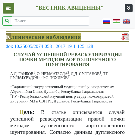
"ВЕСТНИК АВИЦЕННЫ"
К
линические наблюдения
doi: 10.25005/2074-0581-2017-19-1-125-128
СЛУЧАЙ УСПЕШНОЙ РЕВАСКУЛЯРИЗАЦИИ
ПОЧКИ МЕТОДОМ АОРТО-ПОЧЕЧНОГО
ШУНТИРОВАНИЯ
1
2
1
А.Д. ГАИБОВ
, О. НЕЪМАТЗОДА
, Д.Д. СУЛТАНОВ
, Т.Г.
1
2
ГУЛЬМУРАДОВ
, Ф.С. ТОХИРОВ
1
Таджикский государственный медицинский университет им.
Абуали ибни Сино, Душанбе, Республика Таджикистан
2
ГУ «Республиканский научный центр сердечно-сосудистой
хирургии» МЗ и СЗН РТ, Душанбе, Республика Таджикиста
Ц
ель:
В статье описывается случай
успешной реваскуляризации правой почки
методом аутовенозного аорто-почечного
шунтирования. Согласно данным дуплексного