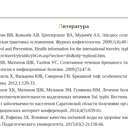
Л
итература
тин ВВ, Ковалёв АВ, Цинзерлинг ВА, Мурачёв АА. Абсцесс сел
кая трактовка осложнения. Журнал инфектологии. 2009;1(4):49-
ol and Prevention. Health information for the international traveler, typ
ov/travel/yb/utils/ybGet.asp?section=dis&obj=typhoid.htm.
 ВВ, Матинов ШК, Талбов УС. Сочетанное течении брюшного ти
огия и инфекционные болезни. 2009;(5):47-8.
азель Х, Вяльцева ЮВ, Смирнов ГИ. Брюшной тиф: особенности
ка. 2012;1:129-33.
инов ХК, Матинов ШК, Меликов ЗМ, Гулямова НМ. Лечение бо
иотикочувсвительности выделенных штаммов Sal. typhi. Вестник
 заболеваемости населения Саратовской области болезнями орг
дицинских интернет конференций. 2014;4(5):659-61.
К, Рафиева ЗХ. Влияние качества питьевой воды на здоровье на
Педагогического университета. 2015;63(2-2):158-66.