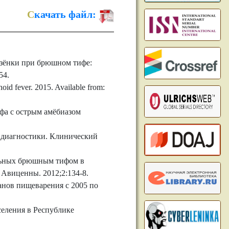
С
качать файл:
езёнки при брюшном тифе:
54.
hoid fever. 2015. Available from:
фа с острым амёбиазом
 диагностики. Клинический
льных брюшным тифом в
 Авиценны. 2012;2:134-8.
анов пищеварения с 2005 по
селения в Республике