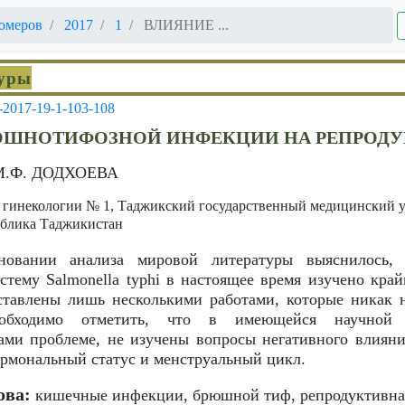
омеров
2017
1
ВЛИЯНИЕ ...
туры
-2017-19-1-103-108
ЮШНОТИФОЗНОЙ ИНФЕКЦИИ НА РЕПРОД
М.Ф. ДОДХОЕВА
 гинекологии № 1, Таджикский государственный медицинский у
ублика Таджикистан
вании анализа мировой литературы выяснилось,
тему Salmonella typhi в настоящее время изучено край
ставлены лишь несколькими работами, которые никак 
еобходимо отметить, что в имеющейся научной 
ами проблеме, не изучены вопросы негативного влиян
ормональный статус и менструальный цикл.
ова:
кишечные инфекции, брюшной тиф, репродуктивная