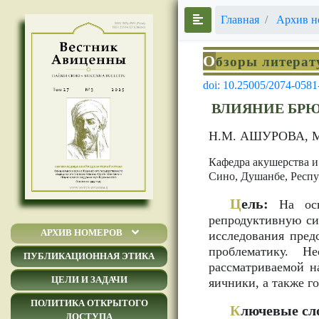
Главная
Архив н
О
бзоры литера
doi: 10.25005/2074-0581
ВЛИЯНИЕ БР
Н.М. АШУРОВА, 
Кафедра акушерства и
Сино, Душанбе, Респ
Ц
ель:
На осно
репродуктивную сис
АРХИВ НОМЕРОВ
исследования пред
проблематику. Н
ПУБЛИКАЦИОННАЯ ЭТИКА
рассматриваемой н
ЦЕЛИ И ЗАДАЧИ
яичники, а также г
ПОЛИТИКА ОТКРЫТОГО
К
лючевые сл
ДОСТУПА