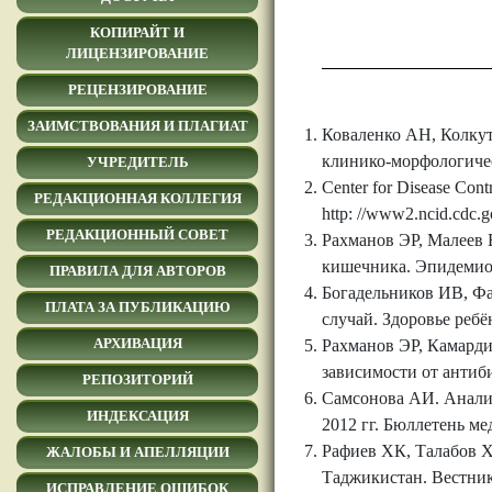
КОПИРАЙТ И
ЛИЦЕНЗИРОВАНИЕ
РЕЦЕНЗИРОВАНИЕ
ЗАИМСТВОВАНИЯ И ПЛАГИАТ
Коваленко АН, Колку
клинико-морфологичес
УЧРЕДИТЕЛЬ
Center for Disease Contr
РЕДАКЦИОННАЯ КОЛЛЕГИЯ
http: //www2.ncid.cdc.g
РЕДАКЦИОННЫЙ СОВЕТ
Рахманов ЭР, Малеев
кишечника. Эпидемиол
ПРАВИЛА ДЛЯ АВТОРОВ
Богадельников ИВ, Ф
ПЛАТА ЗА ПУБЛИКАЦИЮ
случай. Здоровье ребён
АРХИВАЦИЯ
Рахманов ЭР, Камард
зависимости от антиб
РЕПОЗИТОРИЙ
Самсонова АИ. Анализ
ИНДЕКСАЦИЯ
2012 гг. Бюллетень ме
Рафиев ХК, Талабов Х
ЖАЛОБЫ И АПЕЛЛЯЦИИ
Таджикистан. Вестник 
ИСПРАВЛЕНИЕ ОШИБОК