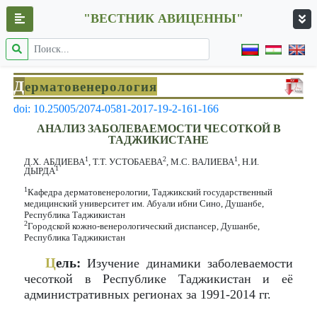
"ВЕСТНИК АВИЦЕННЫ"
Д
ерматовенерология
doi: 10.25005/2074-0581-2017-19-2-161-166
АНАЛИЗ ЗАБОЛЕВАЕМОСТИ ЧЕСОТКОЙ В
ТАДЖИКИСТАНЕ
1
2
1
Д.Х. АБДИЕВА
, Т.Т. УСТОБАЕВА
, М.С. ВАЛИЕВА
, Н.И.
1
ДЫРДА
1
Кафедра дерматовенерологии, Таджикский государственный
медицинский университет им. Абуали ибни Сино, Душанбе,
Республика Таджикистан
2
Городской кожно-венерологический диспансер, Душанбе,
Республика Таджикистан
Ц
ель:
Изучение динамики заболеваемости
чесоткой в Республике Таджикистан и её
административных регионах за 1991-2014 гг.