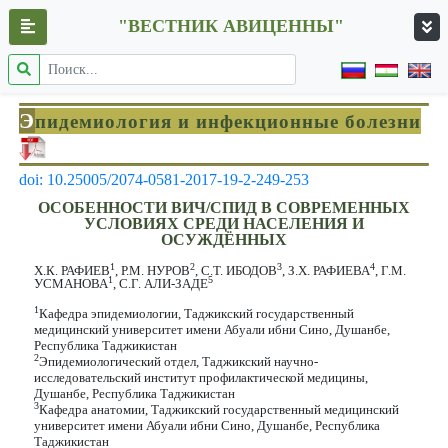
"ВЕСТНИК АВИЦЕННЫ"
Э
пидемиология и инфекционные болезни
doi: 10.25005/2074-0581-2017-19-2-249-253
ОСОБЕННОСТИ ВИЧ/СПИД В СОВРЕМЕННЫХ
УСЛОВИЯХ СРЕДИ НАСЕЛЕНИЯ И
ОСУЖДЁННЫХ
1
2
3
4
Х.К. РАФИЕВ
, Р.М. НУРОВ
, С.Т. ИБОДОВ
, З.Х. РАФИЕВА
, Г.М.
1
5
УСМАНОВА
, С.Г. АЛИ-ЗАДЕ
1
Кафедра эпидемиологии, Таджикский государственный
медицинский университет имени Абуали ибни Сино, Душанбе,
Республика Таджикистан
2
Эпидемиологический отдел, Таджикский научно-
исследовательский институт профилактической медицины,
Душанбе, Республика Таджикистан
3
Кафедра анатомии, Таджикский государственный медицинский
университет имени Абуали ибни Сино, Душанбе, Республика
Таджикистан