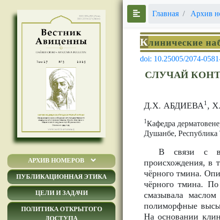
Главная
Архив н
К
линические на
doi: 10.25005/2074-0581
СЛУЧАЙ КОНТ
1
Д.Х. АБДИЕВА
, 
1
Кафедра дерматовене
Душанбе, Республика
В связи с во
АРХИВ НОМЕРОВ
происхождения, в 
чёрного тмина. Опи
ПУБЛИКАЦИОННАЯ ЭТИКА
чёрного тмина. По
ЦЕЛИ И ЗАДАЧИ
смазывала маслом
полиморфные высып
ПОЛИТИКА ОТКРЫТОГО
На основании клин
ДОСТУПА