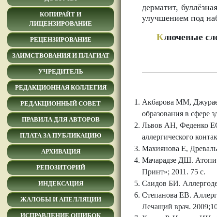
дерматит, буллёзн
КОПИРАЙТ И
улучшением под наб
ЛИЦЕНЗИРОВАНИЕ
К
лючевые сл
РЕЦЕНЗИРОВАНИЕ
ЗАИМСТВОВАНИЯ И ПЛАГИАТ
УЧРЕДИТЕЛЬ
РЕДАКЦИОННАЯ КОЛЛЕГИЯ
Акбарова ММ, Джурае
РЕДАКЦИОННЫЙ СОВЕТ
образования в сфере з
ПРАВИЛА ДЛЯ АВТОРОВ
Львов АН, Феденко Е
ПЛАТА ЗА ПУБЛИКАЦИЮ
аллергического конта
Махиянова Е, Древаль 
АРХИВАЦИЯ
Мачарадзе ДШ. Атопич
РЕПОЗИТОРИЙ
Принт»; 2011. 75 с.
Саидов БИ. Аллергоде
ИНДЕКСАЦИЯ
Степанова ЕВ. Аллерг
ЖАЛОБЫ И АПЕЛЛЯЦИИ
Лечащий врач. 2009;10
ИСПРАВЛЕНИЕ ОШИБОК