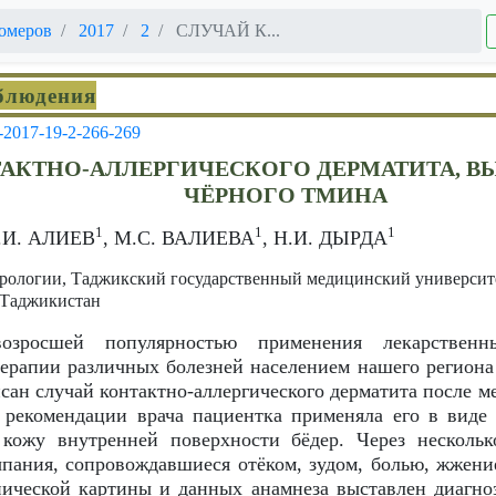
омеров
2017
2
СЛУЧАЙ К...
блюдения
-2017-19-2-266-269
АКТНО-АЛЛЕРГИЧЕСКОГО ДЕРМАТИТА, 
ЧЁРНОГО ТМИНА
1
1
1
Х.И. АЛИЕВ
, М.С. ВАЛИЕВА
, Н.И. ДЫРДА
рологии, Таджикский государственный медицинский университе
 Таджикистан
зросшей популярностью применения лекарственны
терапии различных болезней населением нашего региона
сан случай контактно-аллергического дерматита после м
 рекомендации врача пациентка применяла его в виде
 кожу внутренней поверхности бёдер. Через несколь
ания, сопровождавшиеся отёком, зудом, болью, жжени
ической картины и данных анамнеза выставлен диагно