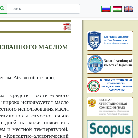
ВЫЗВАННОГО МАСЛОМ
т им. Абуали ибни Сино,
х средств растительного
 широко используется масло
естного использования масла
 тампонов и самостоятельно
ко дней на коже появились
ем и местной температурой.
з «Контактно-аллергический