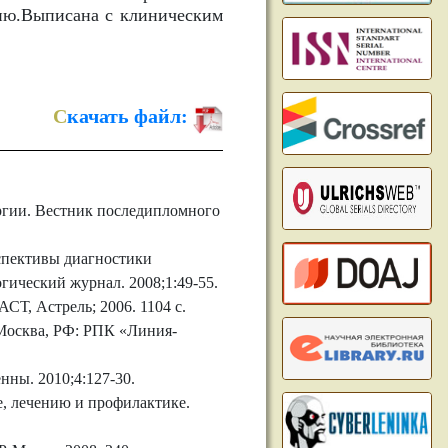
пию.Выписана с клиническим
С
качать файл:
ргии. Вестник последипломного
спективы диагностики
гический журнал. 2008;1:49-55.
СТ, Астрель; 2006. 1104 с.
Москва, РФ: РПК «Линия-
ны. 2010;4:127-30.
, лечению и профилактике.