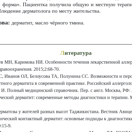
ая форма». Пациентка получила общую и местную тера
людение дерматолога по месту жительства.
ова:
дерматит, масло чёрного тмина.
Л
итература
в МН, Каримова НИ. Особенности течения лекарственной алле
дравоохранения. 2015;2:68-70.
С, Иванов ОЛ, Белоусова ТА, Полунина СС. Возможности и пер
ктного дерматита в современной практике. Российский аллерголо
И. Полный медицинский справочник. Пер. с англ. Москва, РФ: А
еский дерматит: современные методы диагностики и терапии. 
рматозы у жителей разных высот Таджикистана. Вестник Авицен
ический контактный дерматит: основные подходы к диагностике
:15-9.