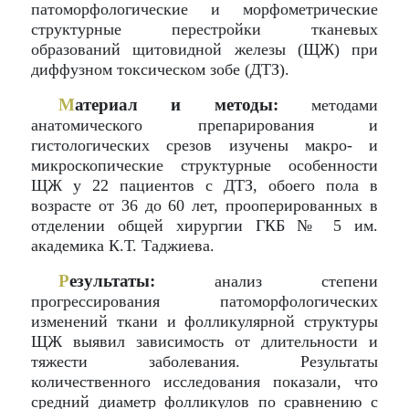
патоморфологические и морфометрические
структурные перестройки тканевых
образований щитовидной железы (ЩЖ) при
диффузном токсическом зобе (ДТЗ).
М
атериал и методы:
методами
анатомического препарирования и
гистологических срезов изучены макро- и
микроскопические структурные особенности
ЩЖ у 22 пациентов с ДТЗ, обоего пола в
возрасте от 36 до 60 лет, прооперированных в
отделении общей хирургии ГКБ № 5 им.
академика К.Т. Таджиева.
Р
езультаты:
анализ степени
прогрессирования патоморфологических
изменений ткани и фолликулярной структуры
ЩЖ выявил зависимость от длительности и
тяжести заболевания. Результаты
количественного исследования показали, что
средний диаметр фолликулов по сравнению с