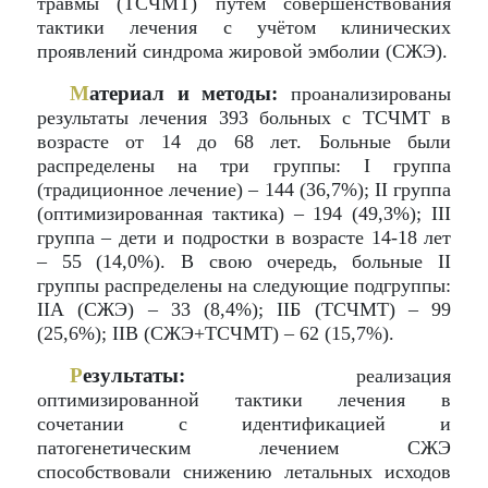
травмы (ТСЧМТ) путём совершенствования
тактики лечения с учётом клинических
проявлений синдрома жировой эмболии (СЖЭ).
М
атериал и методы:
проанализированы
результаты лечения 393 больных с ТСЧМТ в
возрасте от 14 до 68 лет. Больные были
распределены на три группы: I группа
(традиционное лечение) – 144 (36,7%); II группа
(оптимизированная тактика) – 194 (49,3%); III
группа – дети и подростки в возрасте 14-18 лет
– 55 (14,0%). В свою очередь, больные II
группы распределены на следующие подгруппы:
IIА (СЖЭ) – 33 (8,4%); IIБ (ТСЧМТ) – 99
(25,6%); IIВ (СЖЭ+ТСЧМТ) – 62 (15,7%).
Р
езультаты:
реализация
оптимизированной тактики лечения в
сочетании с идентификацией и
патогенетическим лечением СЖЭ
способствовали снижению летальных исходов