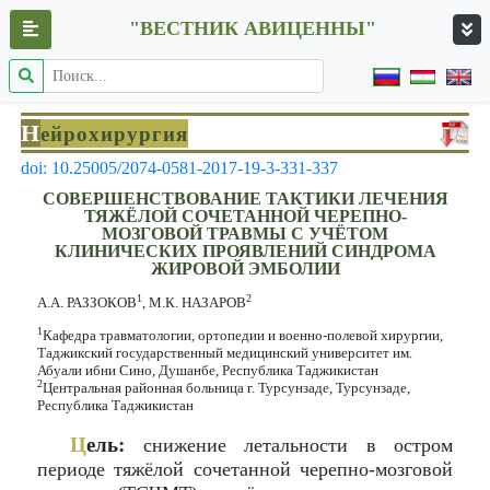
"ВЕСТНИК АВИЦЕННЫ"
Н
ейрохирургия
doi: 10.25005/2074-0581-2017-19-3-331-337
СОВЕРШЕНСТВОВАНИЕ ТАКТИКИ ЛЕЧЕНИЯ
ТЯЖЁЛОЙ СОЧЕТАННОЙ ЧЕРЕПНО-
МОЗГОВОЙ ТРАВМЫ С УЧЁТОМ
КЛИНИЧЕСКИХ ПРОЯВЛЕНИЙ СИНДРОМА
ЖИРОВОЙ ЭМБОЛИИ
1
2
А.А. РАЗЗОКОВ
, М.К. НАЗАРОВ
1
Кафедра травматологии, ортопедии и военно-полевой хирургии,
Таджикский государственный медицинский университет им.
Абуали ибни Сино, Душанбе, Республика Таджикистан
2
Центральная районная больница г. Турсунзаде, Турсунзаде,
Республика Таджикистан
Ц
ель:
снижение летальности в остром
периоде тяжёлой сочетанной черепно-мозговой