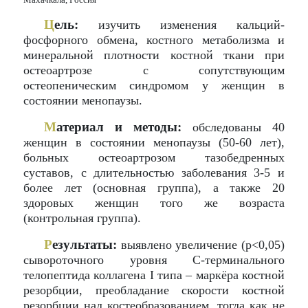
Ц
ель:
изучить изменения кальций-
фосфорного обмена, костного метаболизма и
минеральной плотности костной ткани при
остеоартрозе с сопутствующим
остеопеническим синдромом у женщин в
состоянии менопаузы.
М
атериал и методы:
обследованы 40
женщин в состоянии менопаузы (50-60 лет),
больных остеоартрозом тазобедренных
суставов, с длительностью заболевания 3-5 и
более лет (основная группа), а также 20
здоровых женщин того же возраста
(контрольная группа).
Р
езультаты:
выявлено увеличение (р<0,05)
сывороточного уровня С-терминального
телопептида коллагена I типа – маркёра костной
резорбции, преобладание скорости костной
резорбции над костеобразованием, тогда как не