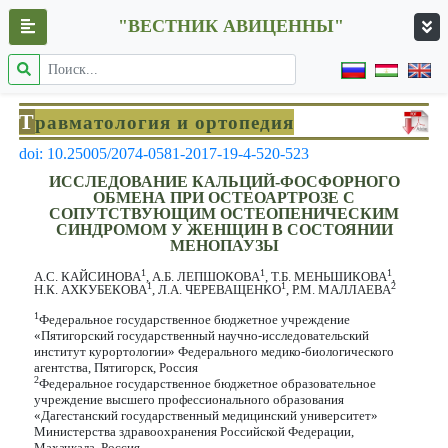
"ВЕСТНИК АВИЦЕННЫ"
Т
равматология и ортопедия
doi: 10.25005/2074-0581-2017-19-4-520-523
ИССЛЕДОВАНИЕ КАЛЬЦИЙ-ФОСФОРНОГО
ОБМЕНА ПРИ ОСТЕОАРТРОЗЕ С
СОПУТСТВУЮЩИМ ОСТЕОПЕНИЧЕСКИМ
СИНДРОМОМ У ЖЕНЩИН В СОСТОЯНИИ
МЕНОПАУЗЫ
1
1
1
А.С. КАЙСИНОВА
, А.Б. ЛЕПШОКОВА
, Т.Б. МЕНЬШИКОВА
,
1
1
2
Н.К. АХКУБЕКОВА
, Л.А. ЧЕРЕВАЩЕНКО
, Р.М. МАЛЛАЕВА
1
Федеральное государственное бюджетное учреждение
«Пятигорский государственный научно-исследовательский
институт курортологии» Федерального медико-биологического
агентства, Пятигорск, Россия
2
Федеральное государственное бюджетное образовательное
учреждение высшего профессионального образования
«Дагестанский государственный медицинский университет»
Министерства здравоохранения Российской Федерации,
Махачкала, Россия