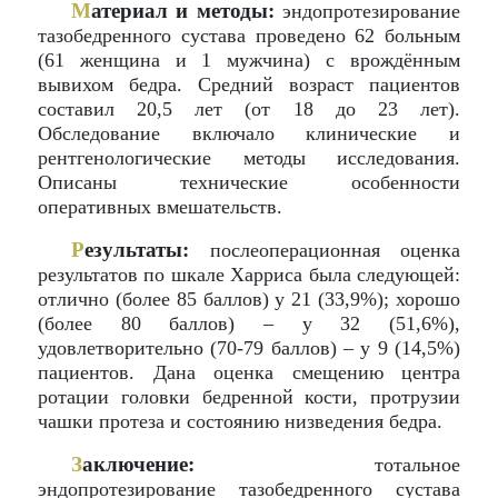
М
атериал и методы:
эндопротезирование
тазобедренного сустава проведено 62 больным
(61 женщина и 1 мужчина) с врождённым
вывихом бедра. Средний возраст пациентов
составил 20,5 лет (от 18 до 23 лет).
Обследование включало клинические и
рентгенологические методы исследования.
Описаны технические особенности
оперативных вмешательств.
Р
езультаты:
послеоперационная оценка
результатов по шкале Харриса была следующей:
отлично (более 85 баллов) у 21 (33,9%); хорошо
(более 80 баллов) – у 32 (51,6%),
удовлетворительно (70-79 баллов) – у 9 (14,5%)
пациентов. Дана оценка смещению центра
ротации головки бедренной кости, протрузии
чашки протеза и состоянию низведения бедра.
З
аключение:
тотальное
эндопротезирование тазобедренного сустава