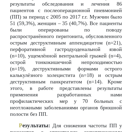
результаты обследования и лечения 86
пациентов с послеоперационной пневмонией
(ПП) за период с 2005 по 2017 г.г. Мужчин было
51 (59,3%), женщин – 35 (40,7%). Все пациенты
были оперированы по поводу
распространённого перитонита, обусловленного
острым деструктивным аппендицитом (n=21),
перфоративной гастродуоденальной язвой
(n=10), ущемлённой вентральной грыжей (n=4),
острой тонкокишечной непроходимостью
(n=19), деструктивными формами острого
калькулёзного холецистита (n=18) и острым
деструктивным панкреатитом (n=14). Кроме
этого, в работе представлены результаты
применения разработанных нами
профилактических мер у 70 больных с
неотложными заболеваниями органов брюшной
полости без ПП.
Р
езультаты:
Для снижения частоты ПП у