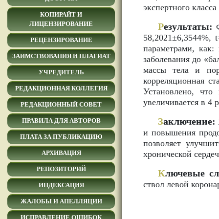
экспертного класса 
КОПИРАЙТ И
ЛИЦЕНЗИРОВАНИЕ
Р
езультаты:
Ф
58,2021±6,3544%, 
РЕЦЕНЗИРОВАНИЕ
параметрами, как: 
ЗАИМСТВОВАНИЯ И ПЛАГИАТ
заболевания до «ба
массы тела и пор
УЧРЕДИТЕЛЬ
корреляционная ст
РЕДАКЦИОННАЯ КОЛЛЕГИЯ
Установлено, чт
увеличивается в 4 р
РЕДАКЦИОННЫЙ СОВЕТ
З
аключение:
ПРАВИЛА ДЛЯ АВТОРОВ
и повышения продо
ПЛАТА ЗА ПУБЛИКАЦИЮ
позволяет улучши
хронической сердеч
АРХИВАЦИЯ
РЕПОЗИТОРИЙ
К
лючевые сл
ствол левой корона
ИНДЕКСАЦИЯ
ЖАЛОБЫ И АПЕЛЛЯЦИИ
ИСПРАВЛЕНИЕ ОШИБОК