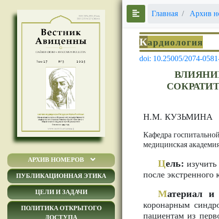
Главная
Архив н
К
ардиология
doi: 10.25005/2074-0581
ВЛИЯНИ
СОКРАТИ
Н.М. КУЗЬМИНА
Кафедра госпитальной
медицинская академия
АРХИВ НОМЕРОВ
Ц
ель:
изучить 
после экстренного 
ПУБЛИКАЦИОННАЯ ЭТИКА
М
атериал и
ЦЕЛИ И ЗАДАЧИ
коронарным синдро
ПОЛИТИКА ОТКРЫТОГО
пациентам из перв
ДОСТУПА