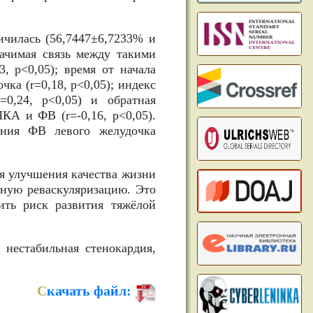
ичилась (56,7447±6,7233% и
начимая связь между такими
, p<0,05); время от начала
ка (r=0,18, p<0,05); индекс
0,24, р<0,05) и обратная
КА и ФВ (r=-0,16, p<0,05).
ния ФВ левого желудочка
я улучшения качества жизни
ную реваскуляризацию. Это
ить риск развития тяжёлой
нестабильная стенокардия,
С
качать файл: