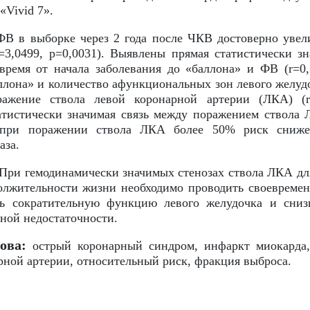
«Vivid 7».
В в выборке через 2 года после ЧКВ достоверно увел
t=3,0499, р=0,0031). Выявлены прямая статистически з
время от начала заболевания до «баллона» и ФВ (r=0,3
ллона» и количество афункциональных зон левого желудоч
ажение ствола левой коронарной артерии (ЛКА) (r=
атистически значимая связь между поражением ствола Л
о при поражении ствола ЛКА более 50% риск сниже
аза.
При гемодинамически значимых стенозах ствола ЛКА дл
лжительности жизни необходимо проводить своевремен
ть сократительную функцию левого желудочка и сниз
ной недостаточности.
ова:
острый коронарный синдром, инфаркт миокарда, 
рной артерии, относительный риск, фракция выброса.