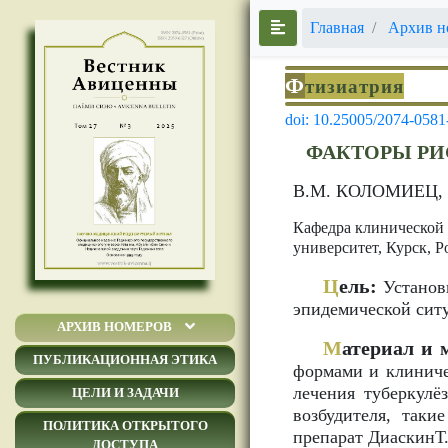
Главная
Архив н
Ф
тизиатрия
doi: 10.25005/2074-0581
ФАКТОРЫ РИ
В.М. КОЛОМИЕЦ,
Кафедра клинической
университет, Курск, 
Ц
ель:
Установи
эпидемической сит
АРХИВ НОМЕРОВ
М
атериал и 
ПУБЛИКАЦИОННАЯ ЭТИКА
формами и клиниче
лечения туберкулё
ЦЕЛИ И ЗАДАЧИ
возбудителя, так
ПОЛИТИКА ОТКРЫТОГО
препарат ДиаскинТ
ДОСТУПА