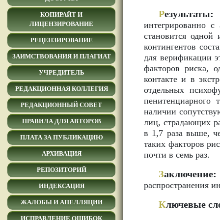
Р
езультаты:
У
КОПИРАЙТ И
интегрированно с
ЛИЦЕНЗИРОВАНИЕ
становится одной 
РЕЦЕНЗИРОВАНИЕ
контингентов сост
для верификации э
ЗАИМСТВОВАНИЯ И ПЛАГИАТ
факторов риска, о
УЧРЕДИТЕЛЬ
контакте и в экст
отдельных психофу
РЕДАКЦИОННАЯ КОЛЛЕГИЯ
пенитенциарного т
РЕДАКЦИОННЫЙ СОВЕТ
наличии сопутствую
лиц, страдающих р
ПРАВИЛА ДЛЯ АВТОРОВ
в 1,7 раза выше, 
ПЛАТА ЗА ПУБЛИКАЦИЮ
таких факторов рис
почти в семь раз.
АРХИВАЦИЯ
РЕПОЗИТОРИЙ
З
аключение:
распространения и
ИНДЕКСАЦИЯ
ЖАЛОБЫ И АПЕЛЛЯЦИИ
К
лючевые сл
ИСПРАВЛЕНИЕ ОШИБОК