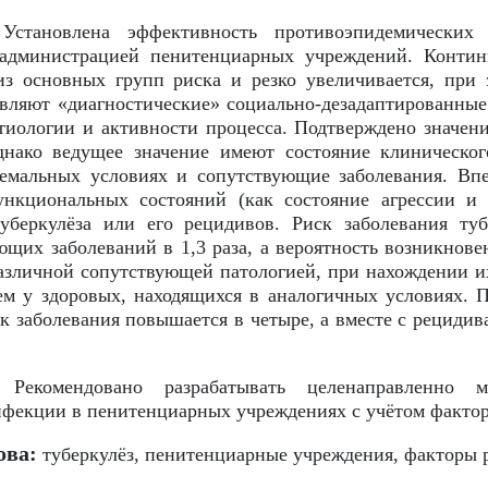
становлена эффективность противоэпидемических 
 администрацией пенитенциарных учреждений. Конти
из основных групп риска и резко увеличивается, при
авляют «диагностические» социально-дезадаптированные
тиологии и активности процесса. Подтверждено значен
днако ведущее значение имеют состояние клиническог
ремальных условиях и сопутствующие заболевания. Вп
нкциональных состояний (как состояние агрессии и 
уберкулёза или его рецидивов. Риск заболевания ту
щих заболеваний в 1,3 раза, а вероятность возникнове
азличной сопутствующей патологией, при нахождении и
чем у здоровых, находящихся в аналогичных условиях.
к заболевания повышается в четыре, а вместе с рецидив
Рекомендовано разрабатывать целенаправленно 
нфекции в пенитенциарных учреждениях с учётом фактор
ова:
туберкулёз, пенитенциарные учреждения, факторы 