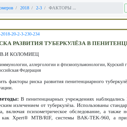
омеров
2018
2-3
ФАКТОРЫ ...
-2018-20-2-3-230-234
СКА РАЗВИТИЯ ТУБЕРКУЛЁЗА В ПЕНИТЕН
 В.И КОЛОМИЕЦ
 иммунологии, аллергологии и фтизиопульмонологии, Курский 
Российская Федерация
ть факторы риска развития пенитенциарного туберкулё
уации.
методы:
В пенитенциарных учреждениях наблюдались 
ским излечением от туберкулёза. Использованы станда
за, включая психометрическое обследование, а также 
ие как Xpert® MTB/RIF, системы BAK-TEK-960, а при
.