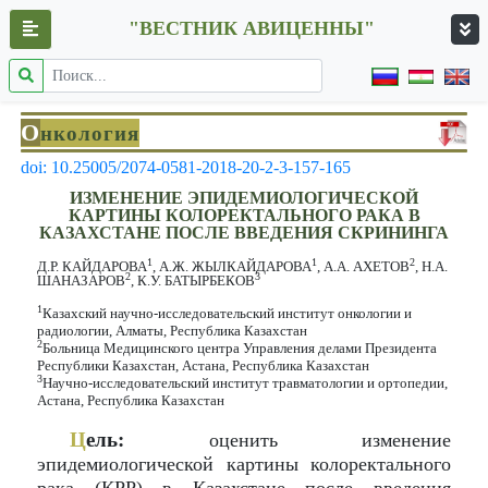
"ВЕСТНИК АВИЦЕННЫ"
О
нкология
doi: 10.25005/2074-0581-2018-20-2-3-157-165
ИЗМЕНЕНИЕ ЭПИДЕМИОЛОГИЧЕСКОЙ
КАРТИНЫ КОЛОРЕКТАЛЬНОГО РАКА В
КАЗАХСТАНЕ ПОСЛЕ ВВЕДЕНИЯ СКРИНИНГА
1
1
2
Д.Р. КАЙДАРОВА
, А.Ж. ЖЫЛКАЙДАРОВА
, А.А. АХЕТОВ
, Н.А.
2
3
ШАНАЗАРОВ
, К.У. БАТЫРБЕКОВ
1
Казахский научно-исследовательский институт онкологии и
радиологии, Алматы, Республика Казахстан
2
Больница Медицинского центра Управления делами Президента
Республики Казахстан, Астана, Республика Казахстан
3
Научно-исследовательский институт травматологии и ортопедии,
Астана, Республика Казахстан
Ц
ель:
оценить изменение
эпидемиологической картины колоректального