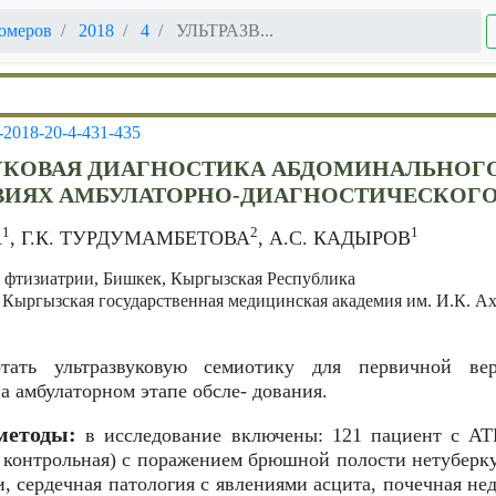
омеров
2018
4
УЛЬТРАЗВ...
-2018-20-4-431-435
УКОВАЯ ДИАГНОСТИКА АБДОМИНАЛЬНОГО
ВИЯХ АМБУЛАТОРНО-ДИАГНОСТИЧЕСКОГО
1
2
1
А
, Г.К. ТУРДУМАМБЕТОВА
, А.С. КАДЫРОВ
фтизиатрии, Бишкек, Кыргызская Республика
 Кыргызская государственная медицинская академия им. И.К. А
ать ультразвуковую семиотику для первичной вер
на амбулаторном этапе обсле- дования.
методы:
в исследование включены: 121 пациент с АТБ
, контрольная) с поражением брюшной полости нетуберк
и, сердечная патология с явлениями асцита, почечная нед