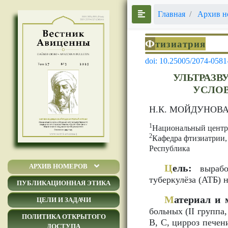
Главная
Архив н
Ф
тизиатрия
doi: 10.25005/2074-0581
УЛЬТРАЗВ
УСЛО
Н.К. МОЙДУНОВ
1
Национальный центр 
2
Кафедра фтизиатрии,
Республика
Ц
ель:
АРХИВ НОМЕРОВ
выработ
туберкулёза (АТБ) 
ПУБЛИКАЦИОННАЯ ЭТИКА
М
атериал и 
ЦЕЛИ И ЗАДАЧИ
больных (II группа
ПОЛИТИКА ОТКРЫТОГО
В, С, цирроз печен
ДОСТУПА