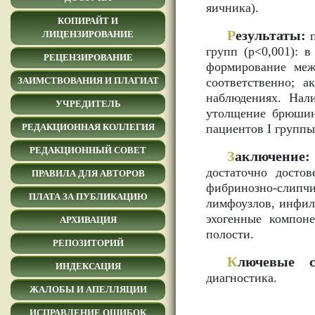
яичника).
КОПИРАЙТ И
Р
езультаты:
п
ЛИЦЕНЗИРОВАНИЕ
групп (р<0,001): 
РЕЦЕНЗИРОВАНИЕ
формирование меж
соответственно; а
ЗАИМСТВОВАНИЯ И ПЛАГИАТ
наблюдениях. Нал
УЧРЕДИТЕЛЬ
утолщение брюшин
пациентов I группы
РЕДАКЦИОННАЯ КОЛЛЕГИЯ
РЕДАКЦИОННЫЙ СОВЕТ
З
аключение:
достаточно досто
ПРАВИЛА ДЛЯ АВТОРОВ
фибринозно-слип
ПЛАТА ЗА ПУБЛИКАЦИЮ
лимфоузлов, инфил
эхогенные компон
АРХИВАЦИЯ
полости.
РЕПОЗИТОРИЙ
К
лючевые с
ИНДЕКСАЦИЯ
диагностика.
ЖАЛОБЫ И АПЕЛЛЯЦИИ
ИСПРАВЛЕНИЕ ОШИБОК