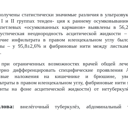
олучены статистически значимые различия в ультразву
в I и II группах тенден- ция к раннему осумковыван
петлевых «осумкованных карманов» выявлены в 56,2
кустическая неоднородность асцитической жидкости 
ичие инфильтрата в правом илеоцекальном углу был
ы – у 95,8±2,6% и фибриновые нити между листка
.
при ограниченных возможностях врачей общей лече
верно дифференцировать специфические проявления
чивые наложения на кишечнике и брюшине, увел
ьтраты в правом илеоцекальном углу, фибриновые нит
енты на фоне асцитической жидкости) от нетуберку
лова:
внелёгочный туберкулёз, абдоминальный туб