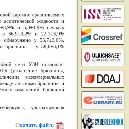
ковой картине сравниваемых
ию асцитической жидкости и
±3,9% и 5,8±4,9% случаях
– в 66,9±3,2% и 22,1±3,9%
о обнаружено у 53,7±3,0%,
ми брюшины – у 58,6±3,1%
бной сети УЗИ позволяет
 АТБ (утолщение брюшины,
ичение мезентериальных
и между листками брюшины и
лёзных изменений брюшной
еркулёз, ультразвуковая
С
качать файл: