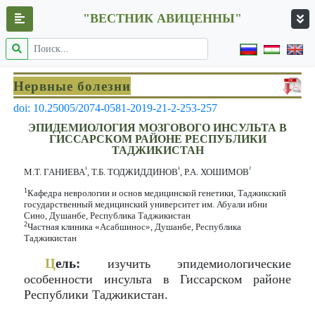
"ВЕСТНИК АВИЦЕННЫ"
Нервные болезни
doi: 10.25005/2074-0581-2019-21-2-253-257
ЭПИДЕМИОЛОГИЯ МОЗГОВОГО ИНСУЛЬТА В
ГИССАРСКОМ РАЙОНЕ РЕСПУБЛИКИ
ТАДЖИКИСТАН
¹
¹
²
М.Т. ГАНИЕВА
, Т.Б. ТОДЖИДДИНОВ
, Р.А. ХОШИМОВ
1
Кафедра неврологии и основ медицинской генетики, Таджикский
государственный медицинский университет им. Абуали ибни
Сино, Душанбе, Республика Таджикистан
2
Частная клиника «Асабшинос», Душанбе, Республика
Таджикистан
Ц
ель:
изучить эпидемиологические
особенности инсульта в Гиссарском районе
Республики Таджикистан.