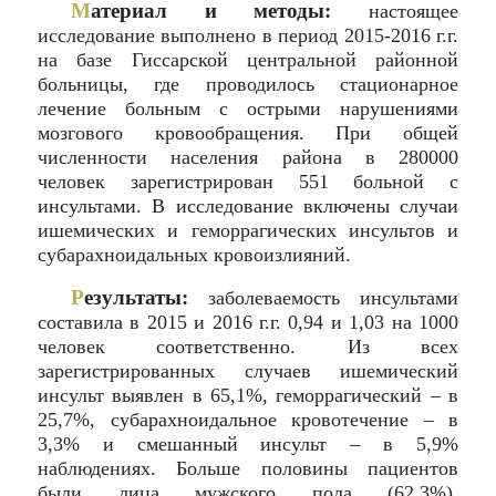
М
атериал и методы:
настоящее
исследование выполнено в период 2015-2016 г.г.
на базе Гиссарской центральной районной
больницы, где проводилось стационарное
лечение больным с острыми нарушениями
мозгового кровообращения. При общей
численности населения района в 280000
человек зарегистрирован 551 больной с
инсультами. В исследование включены случаи
ишемических и геморрагических инсультов и
субарахноидальных кровоизлияний.
Р
езультаты:
заболеваемость инсультами
составила в 2015 и 2016 г.г. 0,94 и 1,03 на 1000
человек соответственно. Из всех
зарегистрированных случаев ишемический
инсульт выявлен в 65,1%, геморрагический – в
25,7%, субарахноидальное кровотечение – в
3,3% и смешанный инсульт – в 5,9%
наблюдениях. Больше половины пациентов
были лица мужского пола (62,3%).