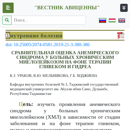
"ВЕСТНИК АВИЦЕННЫ"
В
нутренние болезни
doi: 10.25005/2074-0581-2019-21-3-380-386
СРАВНИТЕЛЬНАЯ ОЦЕНКА АНЕМИЧЕСКОГО
СИНДРОМА У БОЛЬНЫХ ХРОНИЧЕСКИМ
МИЕЛОЛЕЙКОЗОМ НА ФОНЕ ТЕРАПИИ
ГЛИВЕКОМ И ГИДРЕА
К.З. УРАКОВ, В.Ю. МЕЛЬНИКОВА, Г.Б. ХОДЖИЕВА
Кафедра внутренних болезней № 3, Таджикский государственный
медицинский университет им. Абуали ибни Сино, Душанбе,
Республика Таджикистан
Ц
ель:
изучить проявления анемического
синдрома у больных хроническим
миелолейкозом (ХМЛ) в зависимости от стадии
заболевания и на фоне терапии гливеком,
гидреа и противоанемическими препаратами.