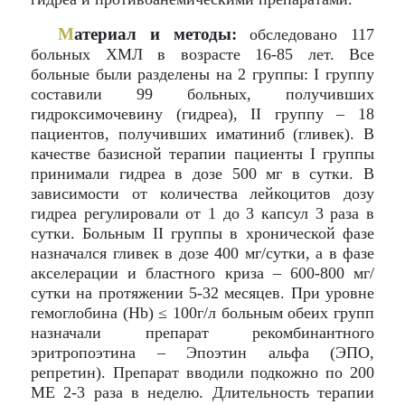
М
атериал и методы:
обследовано 117
больных ХМЛ в возрасте 16-85 лет. Все
больные были разделены на 2 группы: I группу
составили 99 больных, получивших
гидроксимочевину (гидреа), II группу – 18
пациентов, получивших иматиниб (гливек). В
качестве базисной терапии пациенты I группы
принимали гидреа в дозе 500 мг в сутки. В
зависимости от количества лейкоцитов дозу
гидреа регулировали от 1 до 3 капсул 3 раза в
сутки. Больным II группы в хронической фазе
назначался гливек в дозе 400 мг/сутки, а в фазе
акселерации и бластного криза – 600-800 мг/
сутки на протяжении 5-32 месяцев. При уровне
гемоглобина (Hb) ≤ 100г/л больным обеих групп
назначали препарат рекомбинантного
эритропоэтина – Эпоэтин альфа (ЭПО,
репретин). Препарат вводили подкожно по 200
МЕ 2-3 раза в неделю. Длительность терапии