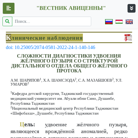
"ВЕСТНИК АВИЦЕННЫ"
К
линические наблюдения
doi: 10.25005/2074-0581-2022-24-1-140-146
СЛОЖНОСТИ ДИАГНОСТИКИ УДВОЕНИЯ
ЖЁЛЧНОГО ПУЗЫРЯ СО СТРИКТУРОЙ
ДИСТАЛЬНОГО ОТДЕЛА ОБЩЕГО ЖЁЛЧНОГО
ПРОТОКА
1
2
2
А.М. ШАРИПОВ
, Х.А. ШАМСЗОДА
, С.А. МАЗАБШОЕВ
, У.Л.
2
УМАРОВ
1
Кафедра детской хирургии, Таджикский государственный
медицинский университет им. Абуали ибни Сино, Душанбе,
Республика Таджикистан
2
Национальный медицинский центр Республики Таджикистан
«Шифобахш», Душанбе, Республика Таджикистан
Ц
ель:
удвоение жёлчного пузыря,
являющееся врождённой аномалией, редко