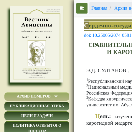
Главная
Архив н
С
ердечно-сосуд
doi: 10.25005/2074-0581
СРАВНИТЕЛЬН
И КАРО
1
Э.Д. СУЛТАНОВ
,
1
Республиканский нау
2
Национальный медици
Российская Федераци
АРХИВ НОМЕРОВ
3
Кафедра хирургическ
университет им. Абуа
ПУБЛИКАЦИОННАЯ ЭТИКА
Ц
ель:
изучени
ЦЕЛИ И ЗАДАЧИ
каротидной эндарт
ПОЛИТИКА ОТКРЫТОГО
ДОСТУПА