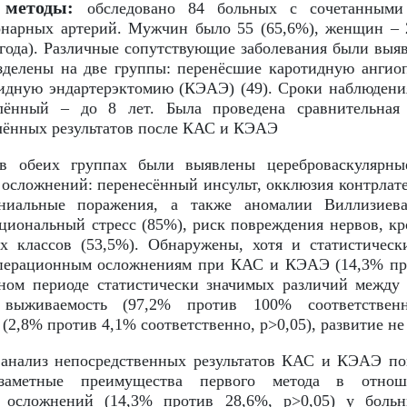
 методы:
обследовано 84 больных с сочетанными
нарных артерий. Мужчин было 55 (65,6%), женщин – 2
 года). Различные сопутствующие заболевания были выя
делены на две группы: перенёсшие каротидную ангиоп
тидную эндартерэктомию (КЭАЭ) (49). Сроки наблюдени
лённый – до 8 лет. Была проведена сравнительная
лённых результатов после КАС и КЭАЭ
 обеих группах были выявлены цереброваскулярны
осложнений: перенесённый инсульт, окклюзия контрлат
аниальные поражения, а также аномалии Виллизиев
циональный стресс (85%), риск повреждения нервов, кро
 классов (53,5%). Обнаружены, хотя и статистическ
перационным осложнениям при КАС и КЭАЭ (14,3% про
ённом периоде статистически значимых различий меж
 выживаемость (97,2% против 100% соответственно
(2,8% против 4,1% соответственно, р>0,05), развитие не
анализ непосредственных результатов КАС и КЭАЭ пока
заметные преимущества первого метода в отнош
 осложнений (14,3% против 28,6%, p>0,05) у больн