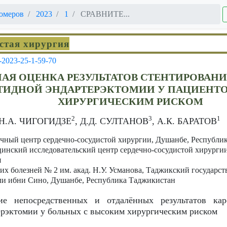
омеров
2023
1
СРАВНИТЕ...
истая хирургия
-2023-25-1-59-70
АЯ ОЦЕНКА РЕЗУЛЬТАТОВ СТЕНТИРОВАН
ТИДНОЙ ЭНДАРТЕРЭКТОМИИ У ПАЦИЕНТ
ХИРУРГИЧЕСКИМ РИСКОМ
2
3
1
 Н.А. ЧИГОГИДЗЕ
, Д.Д. СУЛТАНОВ
, А.К. БАРАТОВ
чный центр сердечно-сосудистой хирургии, Душанбе, Республи
нский исследовательский центр сердечно-сосудистой хирургии 
я
их болезней № 2 им. акад. Н.У. Усманова, Таджикский государ
ли ибни Сино, Душанбе, Республика Таджикистан
е непосредственных и отдалённых результатов кар
ерэктомии у больных с высоким хирургическим риском