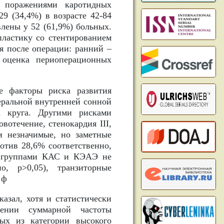
 поражениями каротидных
9 (34,4%) в возрасте 42-84
влены у 52 (61,9%) больных.
ластику со стентированием
я после операции: ранний –
 оценка периоперационных
е факторы риска развития
еральной внутренней сонной
а круга. Другими рисками
вотечение, стенокардия III,
и незначимые, но заметные
тив 28,6% соответственно,
ду группами КАС и КЭАЭ не
, р>0,05), транзиторные
 ф
зал, хотя и статистически
ении суммарной частоты
ых из категории высокого