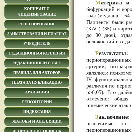
М
атериал и
бифуркаций и коро
КОПИРАЙТ И
ЛИЦЕНЗИРОВАНИЕ
года (медиана – 64
Пациенты были раз
РЕЦЕНЗИРОВАНИЕ
(КАС) (35) и каро
ЗАИМСТВОВАНИЯ И ПЛАГИАТ
до 30 дней, отда
осложнений и отда
УЧРЕДИТЕЛЬ
Р
езультаты:
в
РЕДАКЦИОННАЯ КОЛЛЕГИЯ
периоперационных 
РЕДАКЦИОННЫЙ СОВЕТ
артерии, интракр
являлись: психоэмо
ПРАВИЛА ДЛЯ АВТОРОВ
IV функциональных
ПЛАТА ЗА ПУБЛИКАЦИЮ
различия по перио
р>0,05). В отдал
АРХИВАЦИЯ
отмечено: общая
РЕПОЗИТОРИЙ
ишемические атаки 
ИНДЕКСАЦИЯ
З
аключение:
ЖАЛОБЫ И АПЕЛЛЯЦИИ
незначимые, но 
периоперационных
ИСПРАВЛЕНИЕ ОШИБОК