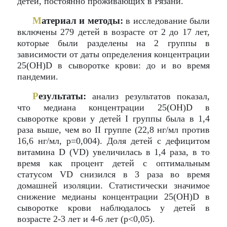
детей, постоянно проживающих в Рязани.
М
атериал и методы:
в исследование были
включены 279 детей в возрасте от 2 до 17 лет,
которые были разделены на 2 группы в
зависимости от даты определения концентрации
25(OH)D в сыворотке крови: до и во время
пандемии.
Р
езультаты:
анализ результатов показал,
что медиана концентрации 25(OH)D в
сыворотке крови у детей I группы была в 1,4
раза выше, чем во II группе (22,8 нг/мл против
16,6 нг/мл, р=0,004). Доля детей с дефицитом
витамина D (VD) увеличилась в 1,4 раза, в то
время как процент детей с оптимальным
статусом VD снизился в 3 раза во время
домашней изоляции. Статистически значимое
снижение медианы концентрации 25(OH)D в
сыворотке крови наблюдалось у детей в
возрасте 2-3 лет и 4-6 лет (р<0,05).