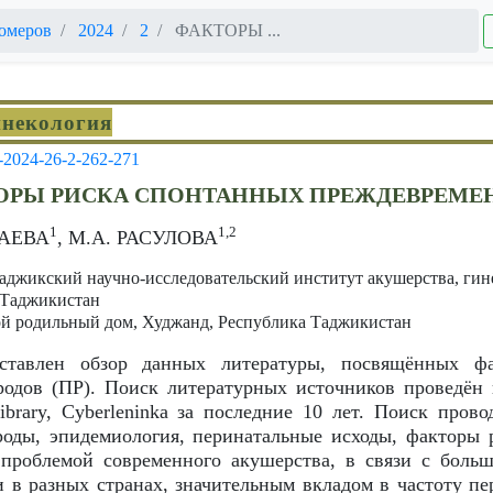
омеров
2024
2
ФАКТОРЫ ...
инекология
-2024-26-2-262-271
ОРЫ РИСКА СПОНТАННЫХ ПРЕЖДЕВРЕМЕ
1
1,2
ЖАЕВА
, М.А. РАСУЛОВА
аджикский научно-исследовательский институт акушерства, гин
 Таджикистан
й родильный дом, Худжанд, Республика Таджикистан
ставлен обзор данных литературы, посвящённых ф
одов (ПР). Поиск литературных источников проведён 
ibrary, Cyberleninka за последние 10 лет. Поиск пров
оды, эпидемиология, перинатальные исходы, факторы 
проблемой современного акушерства, в связи с больш
 в разных странах, значительным вкладом в частоту пе