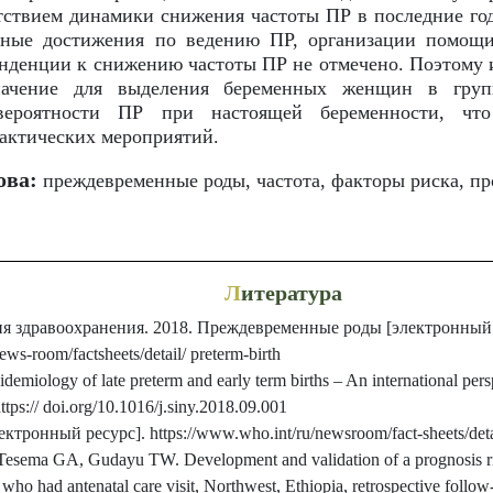
тствием динамики снижения частоты ПР в последние год
мные достижения по ведению ПР, организации помощ
нденции к снижению частоты ПР не отмечено. Поэтому 
начение для выделения беременных женщин в гру
 вероятности ПР при настоящей беременности, что
актических мероприятий.
ова:
преждевременные роды, частота, факторы риска, пр
Л
итература
я здравоохранения. 2018. Преждевременные роды [электронный 
ws-room/factsheets/detail/ preterm-birth
idemiology of late preterm and early term births – An international per
tps:// doi.org/10.1016/j.siny.2018.09.001
ктронный ресурс]. https://www.who.int/ru/newsroom/fact-sheets/detai
sema GA, Gudayu TW. Development and validation of a prognosis risk
o had antenatal care visit, Northwest, Ethiopia, retrospective foll