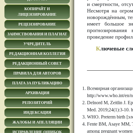
и смертности, отсу
КОПИРАЙТ И
Несмотря на огро
ЛИЦЕНЗИРОВАНИЕ
новорождённым, те
имеет большое з
РЕЦЕНЗИРОВАНИЕ
прогнозирования
ЗАИМСТВОВАНИЯ И ПЛАГИАТ
проведение профил
УЧРЕДИТЕЛЬ
К
лючевые сл
РЕДАКЦИОННАЯ КОЛЛЕГИЯ
РЕДАКЦИОННЫЙ СОВЕТ
ПРАВИЛА ДЛЯ АВТОРОВ
ПЛАТА ЗА ПУБЛИКАЦИЮ
Всемирная организаци
АРХИВАЦИЯ
http://www.who.int/en/ne
Delnord M, Zeitlin J. Ep
РЕПОЗИТОРИЙ
Med. 2019;24(1):3-10. ht
ИНДЕКСАЦИЯ
WHO. Preterm birth [эле
ЖАЛОБЫ И АПЕЛЛЯЦИИ
Fente BM, Asaye MM, Te
among pregnant women wh
ИСПРАВЛЕНИЕ ОШИБОК