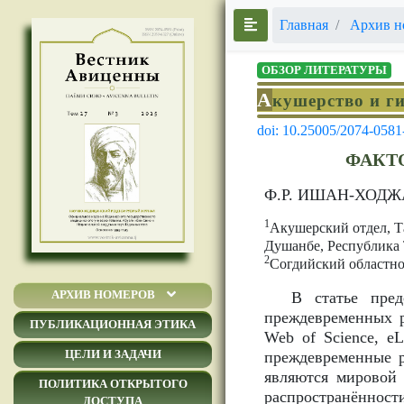
Главная
Архив н
ОБЗОР ЛИТЕРАТУРЫ
А
кушерство и г
doi: 10.25005/2074-0581
ФАКТ
Ф.Р. ИШАН-ХОД
1
Акушерский отдел, Т
Душанбе, Республика
2
Согдийский областно
АРХИВ НОМЕРОВ
В статье пред
преждевременных р
ПУБЛИКАЦИОННАЯ ЭТИКА
Web of Science, eL
ЦЕЛИ И ЗАДАЧИ
преждевременные р
являются мировой 
ПОЛИТИКА ОТКРЫТОГО
распространённости
ДОСТУПА