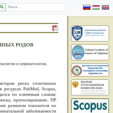
ННЫХ РОДОВ
екологии и перинатологии,
акторам риска спонтанных
в ресурсах PubMed, Scopus,
одился по ключевым словам:
риска, прогнозирование. ПР
им размахом показателя их
ринатальной заболеваемости