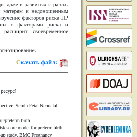
ы даже в развитых странах.
и матерям и недоношенным
изучение факторов риска ПР
ппы с факторами риска и
 расширит своевременное
огнозирование.
С
качать файл:
ресурс]
spective. Semin Fetal Neonatal
l/preterm-birth
 score model for preterm birth
ow-up study. BMC Pregnancy