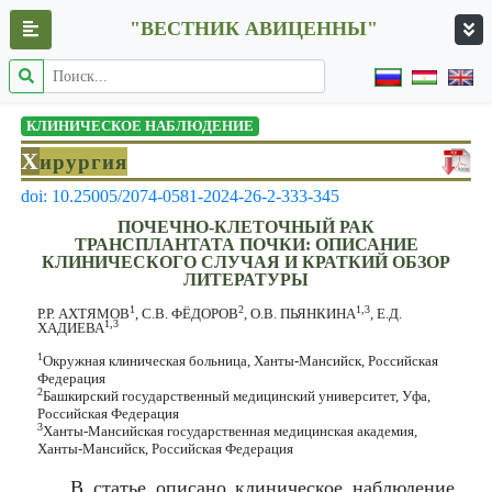
"ВЕСТНИК АВИЦЕННЫ"
КЛИНИЧЕСКОЕ НАБЛЮДЕНИЕ
Х
ирургия
doi: 10.25005/2074-0581-2024-26-2-333-345
ПОЧЕЧНО-КЛЕТОЧНЫЙ РАК
ТРАНСПЛАНТАТА ПОЧКИ: ОПИСАНИЕ
КЛИНИЧЕСКОГО СЛУЧАЯ И КРАТКИЙ ОБЗОР
ЛИТЕРАТУРЫ
1
2
1,3
Р.Р. АХТЯМОВ
, С.В. ФЁДОРОВ
, О.В. ПЬЯНКИНА
, Е.Д.
1,3
ХАДИЕВА
1
Окружная клиническая больница, Ханты-Мансийск, Российская
Федерация
2
Башкирский государственный медицинский университет, Уфа,
Российская Федерация
3
Ханты-Мансийская государственная медицинская академия,
Ханты-Мансийск, Российская Федерация
В статье описано клиническое наблюдение