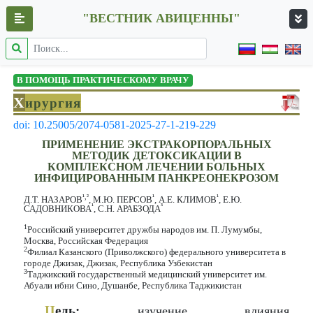
"ВЕСТНИК АВИЦЕННЫ"
В ПОМОЩЬ ПРАКТИЧЕСКОМУ ВРАЧУ
Х
ирургия
doi: 10.25005/2074-0581-2025-27-1-219-229
ПРИМЕНЕНИЕ ЭКСТРАКОРПОРАЛЬНЫХ
МЕТОДИК ДЕТОКСИКАЦИИ В
КОМПЛЕКСНОМ ЛЕЧЕНИИ БОЛЬНЫХ
ИНФИЦИРОВАННЫМ ПАНКРЕОНЕКРОЗОМ
¹,²
¹
¹
Д.Т. НАЗАРОВ
, М.Ю. ПЕРСОВ
, А.Е. КЛИМОВ
, Е.Ю.
¹
³
САДОВНИКОВА
, С.Н. АРАБЗОДА
1
Российский университет дружбы народов им. П. Лумумбы,
Москва, Российская Федерация
2
Филиал Казанского (Приволжского) федерального университета в
городе Джизак, Джизак, Республика Узбекистан
3
Таджикский государственный медицинский университет им.
Абуали ибни Сино, Душанбе, Республика Таджикистан
Ц
ель:
изучение влияния