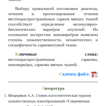
Выбору правильной постановки диагноза,
лечения и прогнозирования течения
местнораспространённых сарком мягких тканей
способствует определение молекулярно-
биологических маркёров опухолей. На
основании экспрессии онкомаркёров выявлена
степень злокачественности, неоангеогенез и
специфичность саркоматозной ткани.
К
лючевые слова:
местнораспространённые саркомы,
онкомаркёры, саркома мягких тканей.
С
качать файл:
Л
итература
Мещеряков А.А. Гливек-патогенетическая терапия
злокачественных новообразований //Современная