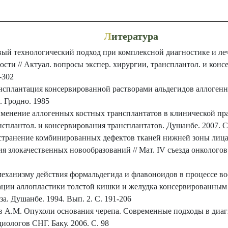
Л
итература
овый технологический подход при комплексной диагностике и л
сти // Актуал. вопросы экспер. хирургии, трансплантол. и конс
-302
нсплантация консервированной растворами альдегидов аллогенно
. Гродно. 1985
менение аллогенных костных трансплантатов в клинической прак
нсплантол. и консервирования трансплантатов. Душанбе. 2007. С
Устранение комбинированных дефектов тканей нижней зоны лиц
я злокачественных новообразований // Мат. IV съезда онкологов
 механизму действия формальдегида и флавоноидов в процессе в
ации аллопластики толстой кишки и желудка консервированным к
за. Душанбе. 1994. Вып. 2. С. 191-206
в А.М. Опухоли основания черепа. Современные подходы в диагн
диологов СНГ. Баку. 2006. С. 98