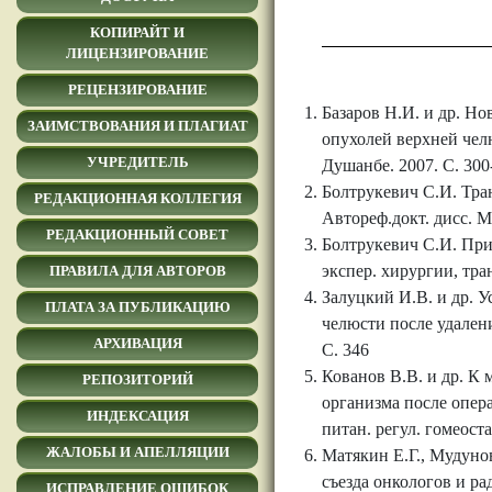
КОПИРАЙТ И
ЛИЦЕНЗИРОВАНИЕ
РЕЦЕНЗИРОВАНИЕ
Базаров Н.И. и др. Н
ЗАИМСТВОВАНИЯ И ПЛАГИАТ
опухолей верхней челю
УЧРЕДИТЕЛЬ
Душанбе. 2007. С. 300
Болтрукевич С.И. Тра
РЕДАКЦИОННАЯ КОЛЛЕГИЯ
Автореф.докт. дисc. М
РЕДАКЦИОННЫЙ СОВЕТ
Болтрукевич С.И. При
экспер. хирургии, тра
ПРАВИЛА ДЛЯ АВТОРОВ
Залуцкий И.В. и др. 
ПЛАТА ЗА ПУБЛИКАЦИЮ
челюсти после удалени
АРХИВАЦИЯ
С. 346
Кованов В.В. и др. К
РЕПОЗИТОРИЙ
организма после опер
ИНДЕКСАЦИЯ
питан. регул. гомеоста
ЖАЛОБЫ И АПЕЛЛЯЦИИ
Матякин Е.Г., Мудуно
съезда онкологов и ра
ИСПРАВЛЕНИЕ ОШИБОК