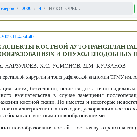
омеров
2009
4
НЕКОТОРЫ...
-2009-11-4-34-40
 АСПЕКТЫ КОСТНОЙ АУТОТРАНСПЛАНТА
ООБРАЗОВАНИЯХ И ОПУХОЛЕПОДОБНЫХ 
.А. НАРЗУЛОЕВ, Х.С. УСМОНОВ, Д.М. КУРБАНОВ
оперативной хирургии и топографической анатомии ТГМУ им. 
ация кости, безусловно, остаётся достаточно надёжным
нного вмешательства в случае замещения послеопера
ажении костной ткани. Но имеется и некоторые недоста
у новых альтернативных подходов, ускоряющих костно-
нта больных с костными новообразованиями.
ова:
новообразования костей , костная аутотрансплантац