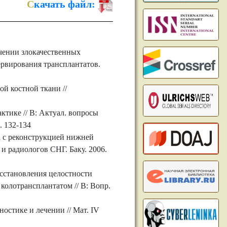
С
качать файл:
ечении злокачественных
ервирования трансплантатов.
й костной ткани //
тике // В: Актуал. вопросы
. 132-134
а с реконструкцией нижней
 и радиологов СНГ. Баку. 2006.
осстановления целостности
олотрансплантатом // В: Вопр.
остике и лечении // Мат. IV