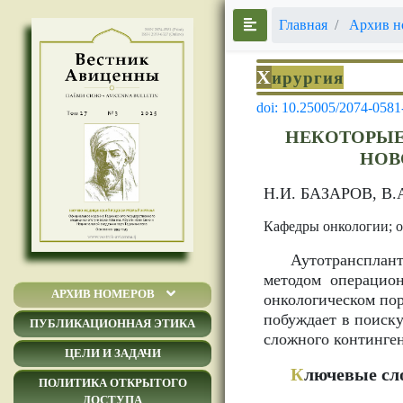
Главная
Архив н
Х
ирургия
doi: 10.25005/2074-0581
НЕКОТОРЫЕ
НОВ
Н.И. БАЗАРОВ, В
Кафедры онкологии; 
Аутотрансплант
методом операцио
АРХИВ НОМЕРОВ
онкологическом пор
побуждает в поиск
ПУБЛИКАЦИОННАЯ ЭТИКА
сложного континге
ЦЕЛИ И ЗАДАЧИ
К
лючевые сл
ПОЛИТИКА ОТКРЫТОГО
ДОСТУПА