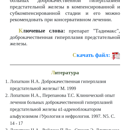
больных доброкачественной гиперплазией
предстательной железы в компенсированной и
субкомпенсированной стадии и его можно
рекомендовать при консервативном лечении.
К
лючевые слова:
препарат "Тадимакс",
доброкачественная гиперплазия предстательной
железы.
С
качать файл:
Л
итература
Лопаткин Н.А. Доброкачественная гиперплазия
предстательной железы// М. 1999
Лопаткин Н.А., Перепанова Т.С. Клинический опыт
лечения больных доброкачественной гиперплазией
предстательной железы α1-адреноблокатором
альфузозимом //Урология и нефрология. 1997. N5. С.
14 - 17