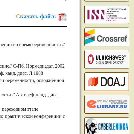
С
качать файл:
ений во время беременности //
ение// С-Пб. Нормедиздат. 2002
. канд. дисс. Л.1988
ри беременности, осложнённой
сти // Автореф. канд. дисс.
в переходном этапе
но-практической конференции с