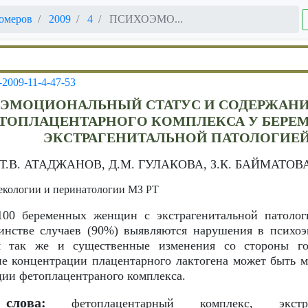
омеров
2009
4
ПСИХОЭМО...
-2009-11-4-47-53
ЭМОЦИОНАЛЬНЫЙ СТАТУС И СОДЕРЖАН
ТОПЛАЦЕНТАРНОГО КОМПЛЕКСА У БЕРЕ
ЭКСТРАГЕНИТАЛЬНОЙ ПАТОЛОГИЕ
 Т.В. АТАДЖАНОВ, Д.М. ГУЛАКОВА, З.К. БАЙМАТОВ
екологии и перинатологии МЗ РТ
100 беременных женщин с экстрагенитальной патолог
нстве случаев (90%) выявляются нарушения в психоэ
я так же и существенные изменения со стороны го
ие концентрации плацентарного лактогена может быть 
ии фетоплацентраного комплекса.
слова:
фетоплацентарный комплекс, экстраг