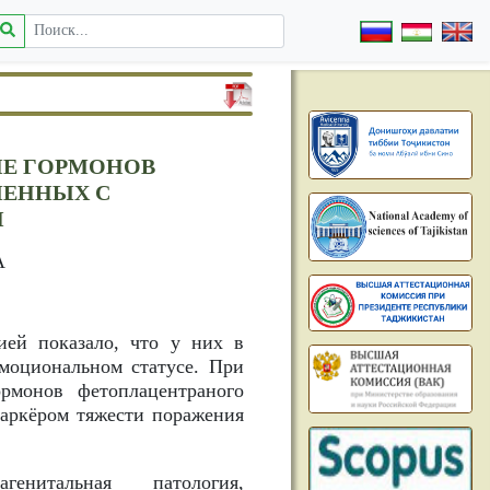
ИЕ ГОРМОНОВ
МЕННЫХ С
Й
А
ией показало, что у них в
моциональном статусе. При
рмонов фетоплацентраного
маркёром тяжести поражения
енитальная патология,