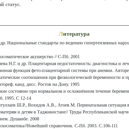
й статус.
Л
итература
др. Национальные стандарты по ведению гипертензивных наруш
осоматическое акушерство // С-Пб. 2001
ва Н.Г. и др. Плацентарная недостаточность: диагностика и леч
инная функция фето-плацентарной системы при анемии. Автореф
атические соотношения при физиологической беременности и п
втореф. канд. дисс. Ростов на Дону. 1995
кие состояние при нормальном и осложнённом течение беременно
. 1995. С 12-14
туллаев Ш.Р., Вохидов А.В., Атоев М. Перинатальная ситуация 
атерям и детям в Таджикистане// Труды Республиканской науч
ием. Душанбе. 2008
хосоматика//Новейший справочник. С-Пб. 2003. С.106-111