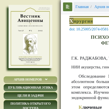
Главная
Архив н
Х
ирургия
doi: 10.25005/2074-0581
ПСИХО
ФЕ
Г.К. РАДЖАБОВА,
НИИ акушерства, гин
Обследование 
АРХИВ НОМЕРОВ
абсолютном больши
этом определяютс
ПУБЛИКАЦИОННАЯ ЭТИКА
комплекса. Изучен
ЦЕЛИ И ЗАДАЧИ
эндокринной функц
ПОЛИТИКА ОТКРЫТОГО
К
лючевые 
ДОСТУПА