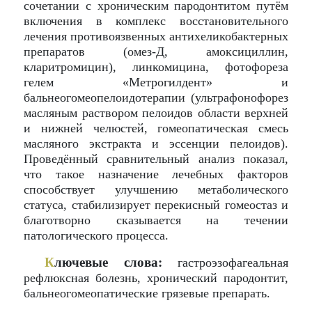
сочетании с хроническим пародонтитом путём
включения в комплекс восстановительного
лечения противоязвенных антихеликобактерных
препаратов (омез-Д, амоксициллин,
кларитромицин), линкомицина, фотофореза
гелем «Метрогилдент» и
бальнеогомеопелоидотерапии (ультрафонофорез
масляным раствором пелоидов области верхней
и нижней челюстей, гомеопатическая смесь
масляного экстракта и эссенции пелоидов).
Проведённый сравнительный анализ показал,
что такое назначение лечебных факторов
способствует улучшению метаболического
статуса, стабилизирует перекисный гомеостаз и
благотворно сказывается на течении
патологического процесса.
К
лючевые слова:
гастроэзофагеальная
рефлюксная болезнь, хронический пародонтит,
бальнеогомеопатические грязевые препарать.