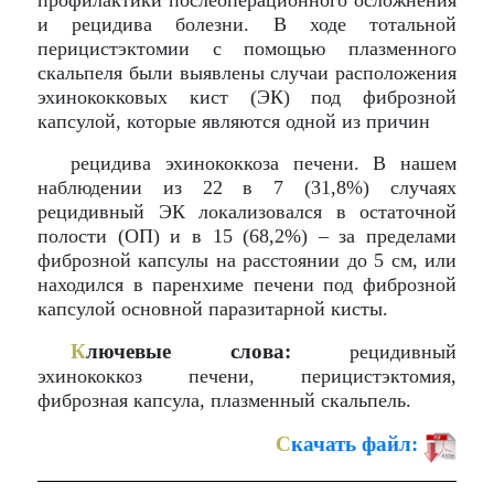
профилактики послеоперационного осложнения
и рецидива болезни. В ходе тотальной
перицистэктомии с помощью плазменного
скальпеля были выявлены случаи расположения
эхинококковых кист (ЭК) под фиброзной
капсулой, которые являются одной из причин
рецидива эхинококкоза печени. В нашем
наблюдении из 22 в 7 (31,8%) случаях
рецидивный ЭК локализовался в остаточной
полости (ОП) и в 15 (68,2%) – за пределами
фиброзной капсулы на расстоянии до 5 см, или
находился в паренхиме печени под фиброзной
капсулой основной паразитарной кисты.
К
лючевые слова:
рецидивный
эхинококкоз печени, перицистэктомия,
фиброзная капсула, плазменный скальпель.
С
качать файл: