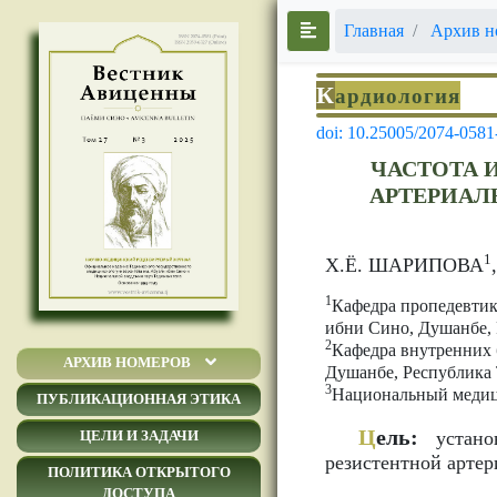
Главная
Архив н
К
ардиология
doi: 10.25005/2074-0581
ЧАСТОТА 
АРТЕРИАЛ
1
Х.Ё. ШАРИПОВА
1
Кафедра пропедевтик
ибни Сино, Душанбе,
2
Кафедра внутренних 
АРХИВ НОМЕРОВ
Душанбе, Республика
3
Национальный медиц
ПУБЛИКАЦИОННАЯ ЭТИКА
Ц
ель:
устано
ЦЕЛИ И ЗАДАЧИ
резистентной артер
ПОЛИТИКА ОТКРЫТОГО
ДОСТУПА