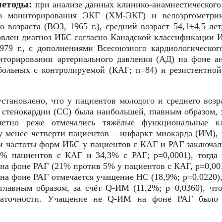
методы:
при анализе данных клинико-анамнестического 
го мониторирования ЭКГ (ХМ-ЭКГ) и велоэргометр
о возраста (ВОЗ, 1965 г.), средний возраст 54,1±4,5 ле
овлен диагноз ИБС согласно Канадской классификации 
979 г., с дополнениями Всесоюзного кардиологического
торировании артериального давления (АД) на фоне ан
ольных с контролируемой (КАГ; n=84) и резистентной
становлено, что у пациентов молодого и среднего возр
 стенокардии (СС) была наибольшей, главным образом, 
аметно реже отмечались тяжёлые функциональные к
у менее четверти пациентов – инфаркт миокарда (ИМ), 
 частоты форм ИБС у пациентов с КАГ и РАГ заключал
2% пациентов с КАГ и 34,3% с РАГ; р=0,0001), тогда
 на фоне РАГ (21% против 5% у пациентов с КАГ, р=0,00
 на фоне РАГ отмечается учащение НС (18,9%; р=0,0220
 главным образом, за счёт Q-ИМ (11,2%; р=0,0360), чт
таточности. Учащение не Q-ИМ на фоне РАГ было 