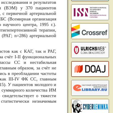
исследования и результатов
ии (ВЭМ) у 370 пациентов
т, с первичной артериальной
ИБС (Всемирная организация
 научного центра, 1995 г.).
тигипертензивной терапии,
 (РАГ; n=286) артериальной
астов как с КАГ, так и РАГ,
за счёт I-II функциональных
лассы СС и нестабильная
главным образом, за счёт не
ись в преобладании частоты
 как III-IV ФК СС, главным
15). У пациентов молодого и
), суммарного количества ИМ
о свидетельствует о тяжести
статистически незначимым