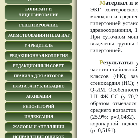
М
атериал и 
ЭКГ, холтеровско
КОПИРАЙТ И
ЛИЦЕНЗИРОВАНИЕ
молодого и среднег
гипертонией устан
РЕЦЕНЗИРОВАНИЕ
здравоохранения, 1
ЗАИМСТВОВАНИЯ И ПЛАГИАТ
При суточном мони
выделены группы б
УЧРЕДИТЕЛЬ
гипертонией.
РЕДАКЦИОННАЯ КОЛЛЕГИЯ
Р
езультаты:
у
РЕДАКЦИОННЫЙ СОВЕТ
частота стабильной
классов (ФК); з
ПРАВИЛА ДЛЯ АВТОРОВ
стенокардия (НС); 
ПЛАТА ЗА ПУБЛИКАЦИЮ
Q-ИМ. Особенности
I-II ФК СС (у 70,
АРХИВАЦИЯ
образом, отмечался
РЕПОЗИТОРИЙ
среднего возрастов
(25,9%; р=0,0482),
ИНДЕКСАЦИЯ
коронарной недос
ЖАЛОБЫ И АПЕЛЛЯЦИИ
(р=0,5191).
ИСПРАВЛЕНИЕ ОШИБОК