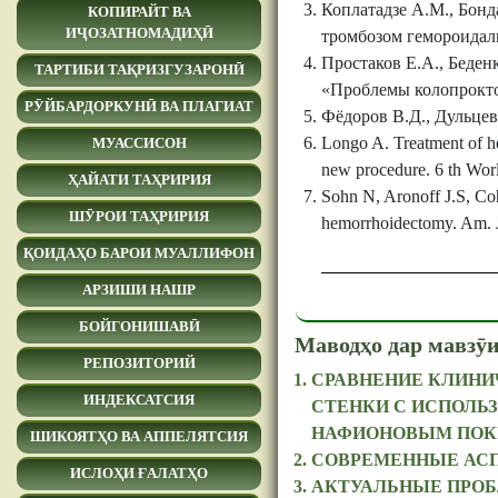
Коплатадзе А.М., Бон
КОПИРАЙТ ВА
ИҶОЗАТНОМАДИҲӢ
тромбозом гемороидаль
Простаков Е.А., Беден
ТАРТИБИ ТАҚРИЗГУЗАРОНӢ
«Проблемы колопрокто
РӮЙБАРДОРКУНӢ ВА ПЛАГИАТ
Фёдоров В.Д., Дульце
Longo A. Treatment of he
МУАССИСОН
new procedure. 6 th Wor
ҲАЙАТИ ТАҲРИРИЯ
Sohn N, Aronoff J.S, Cohe
ШӮРОИ ТАҲРИРИЯ
hemorrhoidectomy. Am. J
ҚОИДАҲО БАРОИ МУАЛЛИФОН
АРЗИШИ НАШР
БОЙГОНИШАВӢ
Маводҳо дар мавзӯи
РЕПОЗИТОРИЙ
СРАВНЕНИЕ КЛИНИ
ИНДЕКСАТСИЯ
СТЕНКИ С ИСПОЛЬ
НАФИОНОВЫМ ПО
ШИКОЯТҲО ВА АППЕЛЯТСИЯ
СОВРЕМЕННЫЕ АСП
ИСЛОҲИ ҒАЛАТҲО
АКТУАЛЬНЫЕ ПРОБ