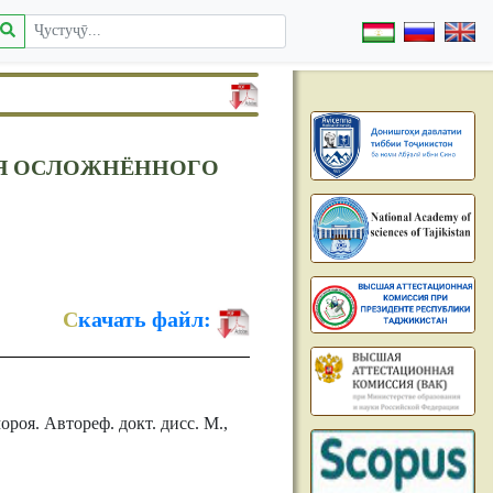
ИЯ ОСЛОЖНЁННОГО
С
качать файл:
оя. Автореф. докт. дисс. М.,