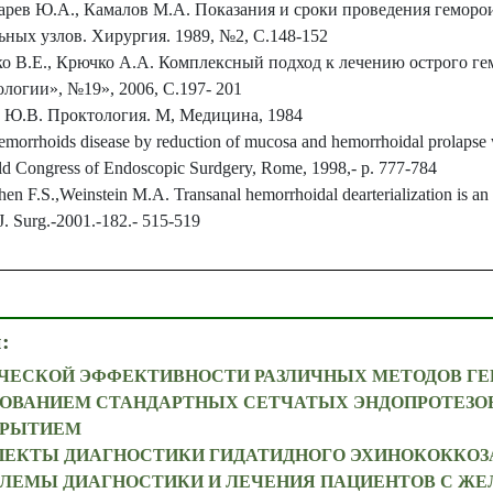
дарев Ю.А., Камалов М.А. Показания и сроки проведения геморо
ных узлов. Хирургия. 1989, №2, С.148-152
ко В.Е., Крючко А.А. Комплексный подход к лечению острого ге
логии», №19», 2006, С.197- 201
в Ю.В. Проктология. М, Медицина, 1984
morrhoids disease by reduction of mucosa and hemorrhoidal prolapse wi
ld Congress of Endoscopic Surdgery, Rome, 1998,- p. 777-784
n F.S.,Weinstein M.A. Transanal hemorrhoidal dearterialization is an a
. Surg.-2001.-182.- 515-519
:
ЧЕСКОЙ ЭФФЕКТИВНОСТИ РАЗЛИЧНЫХ МЕТОДОВ Г
ЗОВАНИЕМ СТАНДАРТНЫХ СЕТЧАТЫХ ЭНДОПРОТЕЗОВ
КРЫТИЕМ
ЕКТЫ ДИАГНОСТИКИ ГИДАТИДНОГО ЭХИНОКОККОЗ
ЛЕМЫ ДИАГНОСТИКИ И ЛЕЧЕНИЯ ПАЦИЕНТОВ С Ж