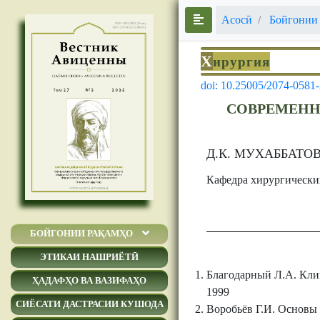
Асосӣ
Бойгонии
Х
ирургия
doi: 10.25005/2074-0581
СОВРЕМЕНН
Д.К. МУХАББАТОВ
Кафедра хирургически
БОЙГОНИИ РАҚАМҲО
ЭТИКАИ НАШРИЁТӢ
Благодарный Л.А. Клин
ҲАДАФҲО ВА ВАЗИФАҲО
1999
СИЁСАТИ ДАСТРАСИИ КУШОДА
Воробьёв Г.И. Основы