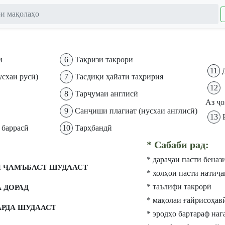
и мақолаҳо
ӣ
6
Тақризи такрорӣ
11
схаи русӣ)
7
Тасдиқи ҳайати таҳририя
12
8
Тарҷумаи англисӣ
Аз ҷо
9
Санҷиши плагиат (нусхаи англисӣ)
13
 баррасӣ
10
Тарҳбандӣ
* Сабаби рад:
* дараҷаи пасти беназ
 ҶАМЪБАСТ ШУДААСТ
* холҳои пасти натиҷа
* таълифи такрорӣ
 ДОРАД
* мақолаи ғайрисоҳав
АРДА ШУДААСТ
* эродҳо бартараф наг