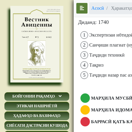
Асосӣ
Ҳаракатҳо
Диданд: 1740
1
Экспертизаи ибтидо
2
Санҷиши плагиат (ну
3
Таҷдиди техникӣ
4
Тақриз
5
Таҷдиди назар пас аз
БОЙГОНИИ РАҚАМҲО
МАРҲИЛА МУСБӢ
ЭТИКАИ НАШРИЁТӢ
МАРҲИЛА ИДОМА
ҲАДАФҲО ВА ВАЗИФАҲО
БАРРАСӢ ҚАТЪ К
СИЁСАТИ ДАСТРАСИИ КУШОДА