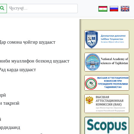
Дар сомона ҷойгир шудааст
ниби муаллифон бозхонд шудааст
Рад карда шудааст
ирӣ
и тақризӣ
ӣ
ардидаанд