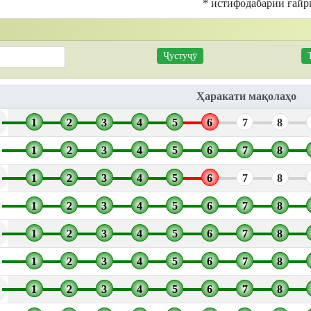
* истифодабарии ғайр
Ҳаракати мақолаҳо