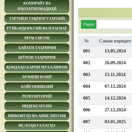
КОПИРАЙТ ВА
ИҶОЗАТНОМАДИҲӢ
ТАРТИБИ ТАҚРИЗГУЗАРОНӢ
Рақам
РӮЙБАРДОРКУНӢ ВА ПЛАГИАТ
МУАССИСОН
№
Санаи воридот
ҲАЙАТИ ТАҲРИРИЯ
001
13.05.2024
ШӮРОИ ТАҲРИРИЯ
002
26.09.2024
ҚОИДАҲО БАРОИ МУАЛЛИФОН
003
13.11.2024
АРЗИШИ НАШР
004
07.12.2024
БОЙГОНИШАВӢ
РЕПОЗИТОРИЙ
005
14.12.2024
ИНДЕКСАТСИЯ
006
27.12.2024
ШИКОЯТҲО ВА АППЕЛЯТСИЯ
007
03.01.2025
ИСЛОҲИ ҒАЛАТҲО