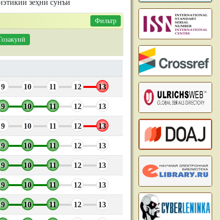
иэтикии зеҳни сунъӣ
Фильтр