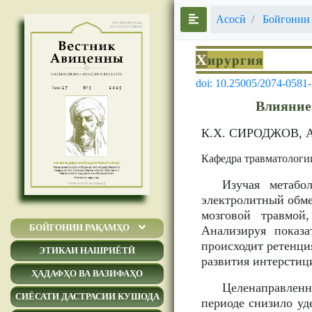
Асосӣ
Бойгонии
Х
ирургия
doi: 10.25005/2074-0581
Влияние
К.Х. СИРОДЖОВ, 
Кафедра травматолог
Изучая метабо
электролитный обме
мозговой травмой
БОЙГОНИИ РАҚАМҲО
Анализируя показа
происходит ретенци
ЭТИКАИ НАШРИЁТӢ
развития интерстиц
ҲАДАФҲО ВА ВАЗИФАҲО
Целенаправлен
СИЁСАТИ ДАСТРАСИИ КУШОДА
периоде снизило уд