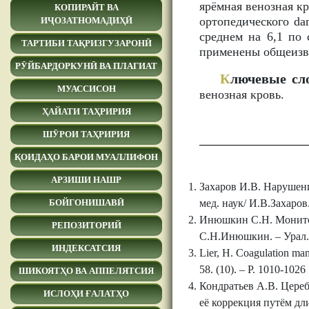
ярёмная венозная к
КОПИРАЙТ ВА
ортопедического da
ИҶОЗАТНОМАДИҲӢ
среднем на 6,1 по
ТАРТИБИ ТАҚРИЗГУЗАРОНӢ
применены общеизве
РӮЙБАРДОРКУНӢ ВА ПЛАГИАТ
К
лючевые сл
МУАССИСОН
венозная кровь.
ҲАЙАТИ ТАҲРИРИЯ
ШӮРОИ ТАҲРИРИЯ
ҚОИДАҲО БАРОИ МУАЛЛИФОН
АРЗИШИ НАШР
Захаров И.В. Нарушени
мед. наук/ И.В.Захаров.
БОЙГОНИШАВӢ
Инюшкин С.Н. Монитор
РЕПОЗИТОРИЙ
С.Н.Инюшкин. – Урал. –
ИНДЕКСАТСИЯ
Lier, H. Coagulation mana
58. (10). – P. 1010-1026
ШИКОЯТҲО ВА АППЕЛЯТСИЯ
Кондратьев А.В. Цере
ИСЛОҲИ ҒАЛАТҲО
её коррекция путём дл