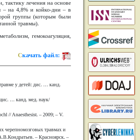
, тактику лечения на основе
я – на 4,8% и койко-дни – в
торой группы (которым были
танной травмы).
метаболизм, гемокоагуляция,
С
качать файл:
равме у детей: дис. … канд.
с. … канд. мед. наук/
chl // Anaesthesist. – 2009; – V.
ых черепномозговых травмах и
А.В.Кондратьев. – Красноярск. –