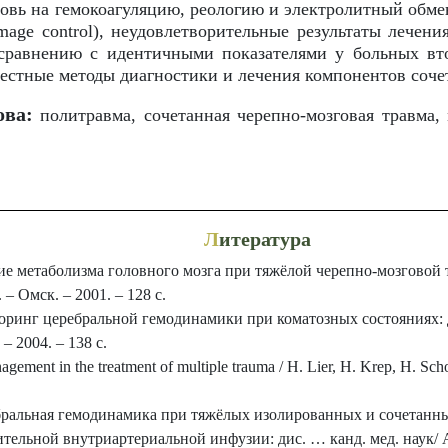
ровь на гемокоагуляцию, реологию и электролитный обмен
mage control), неудовлетворительные результаты лечени
 сравнению с идентичными показателями у больных в
стные методы диагностики и лечения компонентов соче
ова:
политравма, сочетанная черепно-мозговая травма, 
Л
итература
е метаболизма головного мозга при тяжёлой черепно-мозговой т
 – Омск. – 2001. – 128 с.
инг церебральной гемодинамики при коматозных состояниях: ди
 2004. – 138 с.
gement in the treatment of multiple trauma / H. Lier, H. Krep, H. Scho
бральная гемодинамика при тяжёлых изолированных и сочетанн
ительной внутриартериальной инфузии: дис. … канд. мед. наук/ 