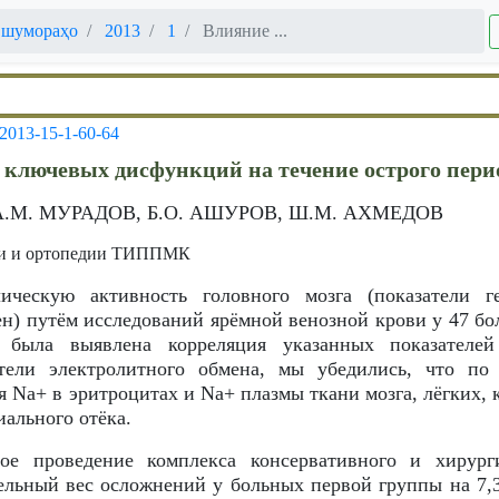
 шумораҳо
2013
1
Влияние ...
-2013-15-1-60-64
 ключевых дисфункций на течение острого пер
А.М. МУРАДОВ, Б.О. АШУРОВ, Ш.М. АХМЕДОВ
ии и ортопедии ТИППМК
лическую активность головного мозга (показатели г
н) путём исследований ярёмной венозной крови у 47 бо
, была выявлена корреляция указанных показателей
тели электролитного обмена, мы убедились, что по
я Na+ в эритроцитах и Na+ плазмы ткани мозга, лёгких, 
иального отёка.
ное проведение комплекса консервативного и хирург
ельный вес осложнений у больных первой группы на 7,