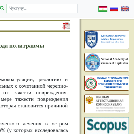
иода политравмы
емокоагуляции, реологию и
льных с сочетанной черепно-
 от тяжести повреждения.
 мере тяжести повреждения
которая становится причиной
ического лечения в остром
3% (у которых исследовалась