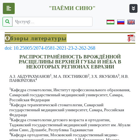
"ПАЁМИ СИНО"
О
бзоры литературы
doi: 10.25005/2074-0581-2021-23-2-262-268
РАСПРОСТРАНЁННОСТЬ ВРОЖДЁННОЙ
РАСЩЕЛИНЫ ВЕРХНЕЙ ГУБЫ И НЁБА В
НЕКОТОРЫХ РЕГИОНАХ ЕВРАЗИИ
1
2
3
А.З. АБДУРАХМАНОВ
, М.А. ПОСТНИКОВ
, З.Х. ЯКУБОВА
, Н.В.
4
ПАНКРАТОВА
1
Кафедра стоматологии, Институт профессионального образования,
Самарский государственный медицинский университет, Самара,
Российская Федерация
2
Кафедра терапевтической стоматологии, Самарский
государственный медицинский университет, Самара, Российская
Федераци
3
Кафедра стоматологии детского возраста и ортодонтии,
Таджикский государственный медицинский университет им. Абуали
ибни Сино, Душанбе, Республика Таджикистан
4
Кафедра ортодонтии, Московский государственный медико-
стоматологический университет им. А.И. Евдокимова, Москва,