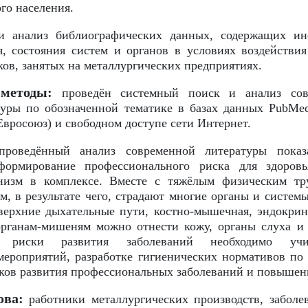
го населения.
и анализ библиографических данных, содержащих ин
я, состояния систем и органов в условиях воздействи
ков, занятых на металлургических предприятиях.
методы:
проведён системный поиск и анализ сов
туры по обозначенной тематике в базах данных PubMe
Евросоюз) и свободном доступе сети Интернет.
роведённый анализ современной литературы показ
формирование профессионального риска для здоровь
анизм в комплексе. Вместе с тяжёлым физическим т
м, в результате чего, страдают многие органы и систем
верхние дыхательные пути, костно-мышечная, эндокрин
органам-мишеням можно отнести кожу, органы слуха и
е риски развития заболеваний необходимо уч
мероприятий, разработке гигиенических нормативов по
ков развития профессиональных заболеваний и повышени
ова:
работники металлургических производств, заболе