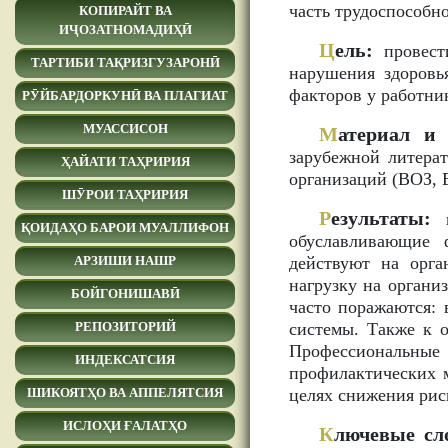
часть трудоспособно
КОПИРАЙТ ВА
ИҶОЗАТНОМАДИҲӢ
Ц
ель:
провест
ТАРТИБИ ТАҚРИЗГУЗАРОНӢ
нарушения здоровь
факторов у работни
РӮЙБАРДОРКУНӢ ВА ПЛАГИАТ
МУАССИСОН
М
атериал и 
зарубежной литера
ҲАЙАТИ ТАҲРИРИЯ
организаций (ВОЗ, 
ШӮРОИ ТАҲРИРИЯ
Р
езультаты:
п
ҚОИДАҲО БАРОИ МУАЛЛИФОН
обуславливающие 
действуют на орг
АРЗИШИ НАШР
нагрузку на организ
БОЙГОНИШАВӢ
часто поражаются: 
системы. Также к 
РЕПОЗИТОРИЙ
Профессиональны
ИНДЕКСАТСИЯ
профилактических 
целях снижения рис
ШИКОЯТҲО ВА АППЕЛЯТСИЯ
ИСЛОҲИ ҒАЛАТҲО
К
лючевые сл