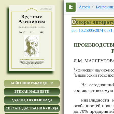
Асосӣ
Бойгонии
О
бзоры литерат
doi: 10.25005/2074-0581
ПРОИЗВОДСТВ
Л.М. МАСЯГУТОВ
1
Уфимский научно-иссл
2
Башкирский государс
БОЙГОНИИ РАҚАМҲО
На сегодняшни
составляет весомую
ЭТИКАИ НАШРИЁТӢ
инвалидности 
ҲАДАФҲО ВА ВАЗИФАҲО
особенностей произ
СИЁСАТИ ДАСТРАСИИ КУШОДА
до 70% предприяти