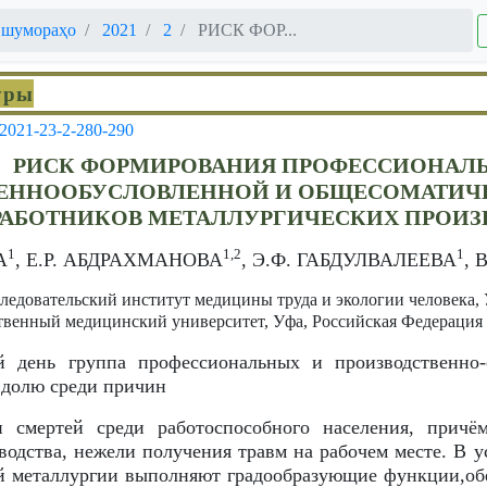
 шумораҳо
2021
2
РИСК ФОР...
уры
-2021-23-2-280-290
РИСК ФОРМИРОВАНИЯ ПРОФЕССИОНАЛЬ
ЕННООБУСЛОВЛЕННОЙ И ОБЩЕСОМАТИЧ
РАБОТНИКОВ МЕТАЛЛУРГИЧЕСКИХ ПРОИЗ
1
1,2
1
А
, Е.Р. АБДРАХМАНОВА
, Э.Ф. ГАБДУЛВАЛЕЕВА
, 
едовательский институт медицины труда и экологии человека, 
твенный медицинский университет, Уфа, Российская Федерация
й день группа профессиональных и производственно-
 долю среди причин
и смертей среди работоспособного населения, причё
водства, нежели получения травм на рабочем месте. В 
й металлургии выполняют градообразующие функции,об