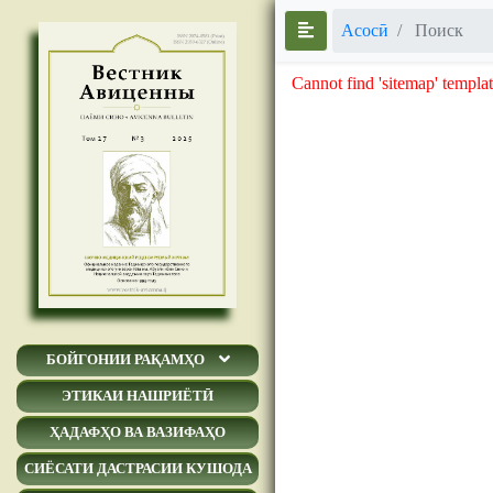
Асосӣ
Поиск
Cannot find 'sitemap' templat
БОЙГОНИИ РАҚАМҲО
ЭТИКАИ НАШРИЁТӢ
ҲАДАФҲО ВА ВАЗИФАҲО
СИЁСАТИ ДАСТРАСИИ КУШОДА