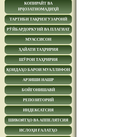
КОПИРАЙТ ВА
ИҶОЗАТНОМАДИҲӢ
ТАРТИБИ ТАҚРИЗГУЗАРОНӢ
РӮЙБАРДОРКУНӢ ВА ПЛАГИАТ
МУАССИСОН
ҲАЙАТИ ТАҲРИРИЯ
ШӮРОИ ТАҲРИРИЯ
ҚОИДАҲО БАРОИ МУАЛЛИФОН
АРЗИШИ НАШР
БОЙГОНИШАВӢ
РЕПОЗИТОРИЙ
ИНДЕКСАТСИЯ
ШИКОЯТҲО ВА АППЕЛЯТСИЯ
ИСЛОҲИ ҒАЛАТҲО