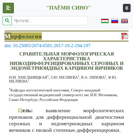
"ПАЁМИ СИНО"
М
орфология
doi: 10.25005/2074-0581-2017-19-2-194-197
СРАВИТЕЛЬНАЯ МОРФОЛОГИЧЕСКАЯ
ХАРАКТЕРИСТИКА
НИЗКОДИФФЕРЕНЦИРОВАННЫХ СЕРОЗНЫХ И
ЭНДОМЕТРИОИДНЫХ КАРЦИНОМ ЯИЧНИКОВ
1
1
1
Н.М. ХМЕЛЬНИЦКАЯ
, З.Ю. МЕЛИЕВА
, В.А. ЛИПОВА
, Ф.Ю.
1
МЕЛИЕВА
1
Кафедра патологической анатомии, Северо-западный
государственный медицинский университет им. И.И. Мечникова,
Санкт-Петербург, Российская Федерация
Ц
ель:
выявление морфологических
признаков для дифференциальной диагностики
серозных и эндометриоидных карцином
яичников с низкой степенью дифференцировки.