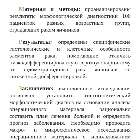
М
атериал и методы:
проанализированы
результаты морфологической диагностики 100
пациенток разных возрастных групп,
страдающих раком яичников.
Р
езультаты:
определены специфические
гистологические и клеточные особенности
элементов рака, помогающие отличить
низкодифференцированную серозную карциному
от эндометриоидного рака яичников со
сниженной дифференцировкой.
З
аключение:
выполненные исследования
позволяют установить гистогенетический
морфологический диагноз на основании анализа
операционного материала, рационально
составить план лечения больной и определить
прогноз заболевания. Необходимо проводить
макро- и микроскопическое исследования
операционного материала с использованием