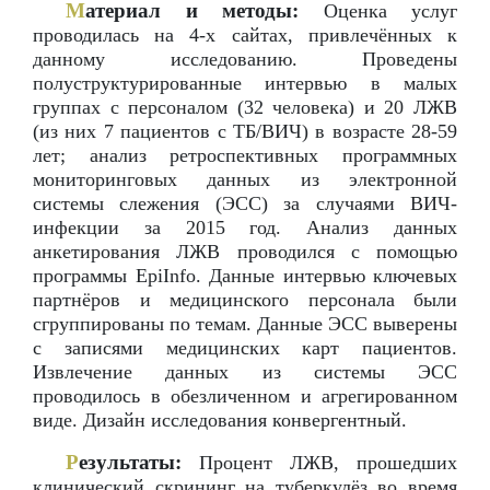
М
атериал и методы:
Оценка услуг
проводилась на 4-х сайтах, привлечённых к
данному исследованию. Проведены
полуструктурированные интервью в малых
группах с персоналом (32 человека) и 20 ЛЖВ
(из них 7 пациентов с ТБ/ВИЧ) в возрасте 28-59
лет; анализ ретроспективных программных
мониторинговых данных из электронной
системы слежения (ЭСС) за случаями ВИЧ-
инфекции за 2015 год. Анализ данных
анкетирования ЛЖВ проводился с помощью
программы EpiInfo. Данные интервью ключевых
партнёров и медицинского персонала были
сгруппированы по темам. Данные ЭСС выверены
с записями медицинских карт пациентов.
Извлечение данных из системы ЭСС
проводилось в обезличенном и агрегированном
виде. Дизайн исследования конвергентный.
Р
езультаты:
Процент ЛЖВ, прошедших
клинический скрининг на туберкулëз во время